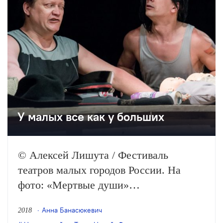
У малых все как у больших
© Алексей Лишута / Фестиваль
театров малых городов России. На
фото: «Мертвые души»
Лесосибирского театра «Поиск» В
Анна Банасюкевич
2018
Новороссийске прошел XVI Фестиваль