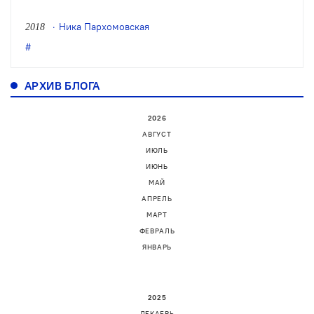
Новосибирского театра «Глобус» В
Ника Пархомовская
2018
Новосибирске завершился юбилейный,
пятый фестиваль «Ново-Сибирский
транзит». Корреспондент ТЕАТРА. —
АРХИВ БЛОГА
об итогах и не только.
2026
АВГУСТ
ИЮЛЬ
ИЮНЬ
МАЙ
АПРЕЛЬ
МАРТ
ФЕВРАЛЬ
ЯНВАРЬ
2025
ДЕКАБРЬ