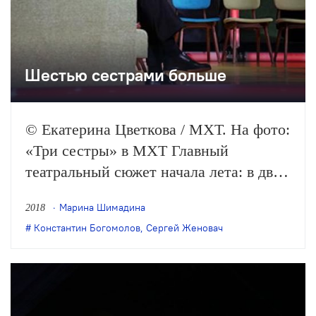
Шестью сестрами больше
© Екатерина Цветкова / МХТ. На фото:
«Три сестры» в МХТ Главный
театральный сюжет начала лета: в двух
театрах под руководством Сергея
Марина Шимадина
2018
Женовача вышли чеховские «Три
Константин Богомолов
,
Сергей Женовач
сестры», в МХТ имени Чехова – в
постановке Константина Богомолова, а
в Студии театрального…