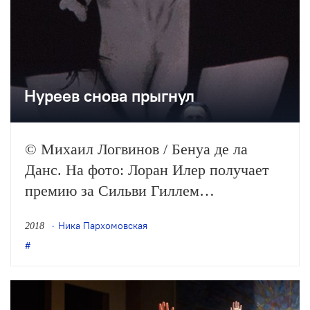
Нуреев снова прыгнул
© Михаил Логвинов / Бенуа де ла
Данс. На фото: Лоран Илер получает
премию за Сильви Гиллем
Корреспондент Театра. составила
Ника Пархомовская
2018
собственный рейтинг по итогам
вручения премии «Бенуа де ла Данс».