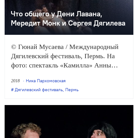
Что общего у Дени Лавана,
Мередит Монк и Сергея Дягилева
© Гюнай Мусаева / Международный
Дягилевский фестиваль, Пермь. На
фото: спектакль «Камилла» Анны
Гарафеевой В Перми завершился
Ника Пархомовская
2018
Международный Дягилевский
Дягилевский фестиваль
,
Пермь
фестиваль. Главные темы программы
этого года: место женщины в
обществе, смерть — ментальная и
физическая, природа насилия и
свободы. Корреспондент ТЕАТРА….