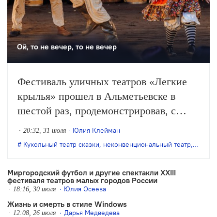
Ой, то не вечер, то не вечер
Фестиваль уличных театров «Легкие
крылья» прошел в Альметьевске в
шестой раз, продемонстрировав, с
одной стороны, особое качество
Юлия Клейман
20:32, 31 июля
выращенной фестивалем аудитории, с
Кукольный театр сказки
,
неконвенциональный театр
,
театр 
другой – некоторые неизбежные новые
тренды.
Миргородский футбол и другие спектакли XXIII
фестиваля театров малых городов России
Юлия Осеева
18:16, 30 июля
Жизнь и смерть в стиле Windows
Дарья Медведева
12:08, 26 июля