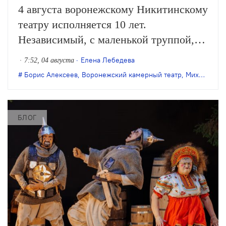
4 августа воронежскому Никитинскому
театру исполняется 10 лет.
Независимый, с маленькой труппой,
он все очевиднее становится
Елена Лебедева
7:52, 04 августа
художественным явлением в
Борис Алексеев
,
Воронежский камерный театр
,
Михаил Бычков
масштабах страны, а его неутомимая
деятельность – феноменом
постоянного обновления сценического
БЛОГ
искусства. Елена Лебедева вспоминает
главные события в истории этого
театра.