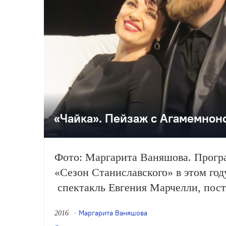
«Чайка». Пейзаж с Агамемнон
Фото: Маргарита Ваняшова. Прогр
«Сезон Станиславского» в этом год
спектакль Евгения Марчелли, пос
ярославском Театре драмы имени Ф
Маргарита Ваняшова
2016
«Чайке» рассказывает корреспонден