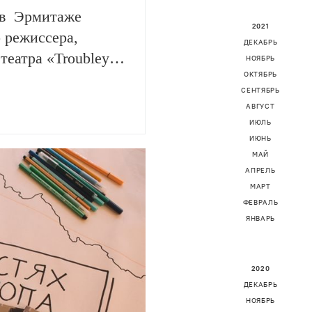
 в Эрмитаже
2021
 режиссера,
ДЕКАБРЬ
театра «Troubleyn»
НОЯБРЬ
ОКТЯБРЬ
фестиваль
СЕНТЯБРЬ
ве его встречу
АВГУСТ
спонденту ТЕАТРА.
ИЮЛЬ
м «Горы Олимп» —
ИЮНЬ
МАЙ
вке, страхе…
АПРЕЛЬ
МАРТ
ФЕВРАЛЬ
ЯНВАРЬ
2020
ДЕКАБРЬ
НОЯБРЬ