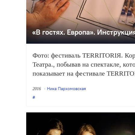
«В гостях. Европа». Инструкци
Фото: фестиваль TERRITORIЯ. Ко
Театра., побывав на спектакле, кот
показывает на фестивале TERRITO
Protokoll», советует зрителям, как 
Ника Пархомовская
2016
потратить время с пользой.