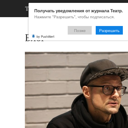
АРХИВ
НОВ
Получать уведомления от журнала Театр.
Нажмите "Разрешить", чтобы подписаться.
Позже
Разрешить
Блог
by PushAlert