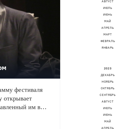
АВГУСТ
ИЮЛЬ
ИЮНЬ
МАЙ
АПРЕЛЬ
МАРТ
ФЕВРАЛЬ
ЯНВАРЬ
ом
2023
ДЕКАБРЬ
НОЯБРЬ
амму фестиваля
ОКТЯБРЬ
СЕНТЯБРЬ
у открывает
АВГУСТ
тавленный им в
ИЮЛЬ
едора Волкова. О
ИЮНЬ
МАЙ
т Театра. в
АПРЕЛЬ