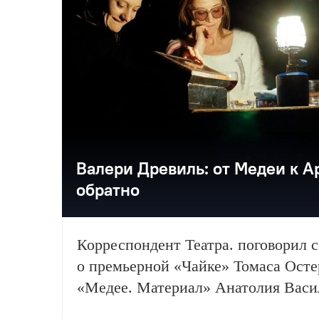
Валери Древиль: от Медеи к А
обратно
Корреспондент Театра. поговорил с
о премьерной «Чайке» Томаса Осте
«Медее. Материал» Анатолия Васил
которой выйдет в апреле 2017.