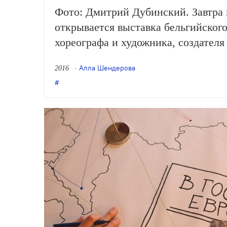
Фото: Дмитрий Дубинский. Завтра
открывается выставка бельгийского
хореографа и художника, создателя 
и живого классика. А чуть раньше 
Алла Шендерова
2016
«TERRITORIЯ» организовал в Моск
с публикой и мастер-класс. Корре
удалось побеседовать с создателе
и расспросить его о будущей выста