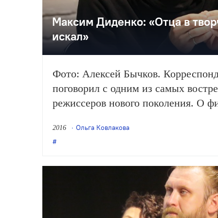
Максим Диденко: «Отца в твор
искал»
Фото: Алексей Бычков. Корреспон
поговорил с одним из самых востр
режиссеров нового поколения. О фи
разнице актерских школ и о высоки
Ольга Ковлакова
2016