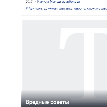
Камила Мамадназарбекова
2013
показанный в огромном Почетном 
Авиньон
,
документалистика
,
европа
,
структурали
дворца.
Вредные советы