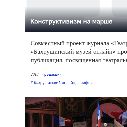
Конструктивизм на марше
Совместный проект журнала «Теат
«Бахрушинский музей онлайн» пр
публикация, посвященная театраль
—1930-х годов.
редакция
2013
бахрушинский онлайн
,
шрифты