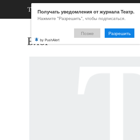
АРХИВ
НОВ
Получать уведомления от журнала Театр.
Нажмите "Разрешить", чтобы подписаться.
Позже
Разрешить
Блог
by PushAlert