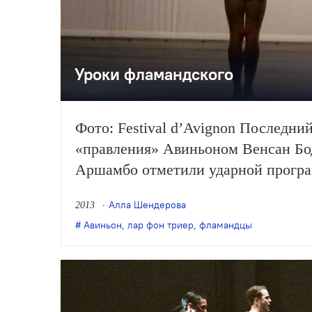
Уроки фламандского
Фото: Festival d’Avignon Последний
«правления» Авиньоном Венсан Бо
Аршамбо отметили ударной прогр
Но бельгийский театр выделялся да
Алла Шендерова
2013
Авиньон
,
лар фон триер
,
фламандцы