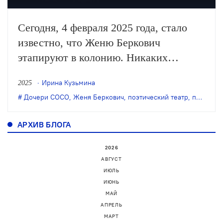
Сегодня, 4 февраля 2025 года, стало
известно, что Женю Беркович
этапируют в колонию. Никаких
подробностей у нас пока нет.
Ирина Кузьмина
2025
Публикуем размышления Ирины
Дочери СОСО
,
Женя Беркович
,
поэтический театр
,
пространство "ВНУТРИ"
Кузьминой о последнем показе
спектакля «Рисовая собака» в
АРХИВ БЛОГА
пространстве «Внутри».
2026
АВГУСТ
ИЮЛЬ
ИЮНЬ
МАЙ
АПРЕЛЬ
МАРТ