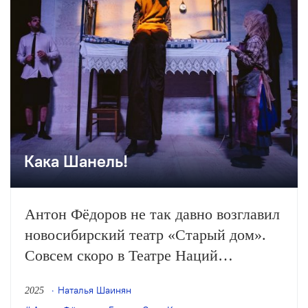
серьезную карьеру («надворный
советник тот же полковник, только…
Кака Шанель!
Антон Фёдоров не так давно возглавил
новосибирский театр «Старый дом».
Совсем скоро в Театре Наций
состоится премьера его «Дон Кихота».
Наталья Шаинян
2025
А в московском пространстве