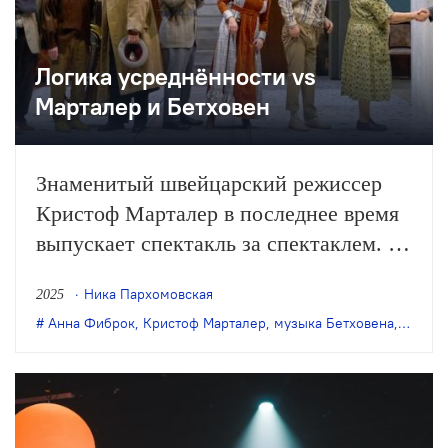
Логика усреднённости vs
Марталер и Бетховен
Знаменитый швейцарский режиссер
Кристоф Марталер в последнее время
выпускает спектакль за спектаклем. В
Театре Базеля в декабре 2024 года
Ника Пархомовская
2025
состоялась уже вторая в этом сезоне
Анна Фиброк
,
Кристоф Марталер
,
музыка Бетховена
,
радика
премьера. На сей раз – о Бетховене,
миграции и скуке. Подробности – в
репортаже Ники…