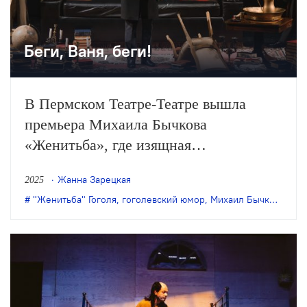
Беги, Ваня, беги!
В Пермском Театре-Театре вышла
премьера Михаила Бычкова
«Женитьба», где изящная
театральность и сокрушительный
Жанна Зарецкая
2025
гоголевский юмор удивительным
"Женитьба" Гоголя
,
гоголевский юмор
,
Михаил Бычков
,
пред
образом соединяются с
мейерхольдовским предощущением
катастрофы. Начинается всё с картины
подробно придуманного жилища
холостяка-книголюба, уже сделавшего