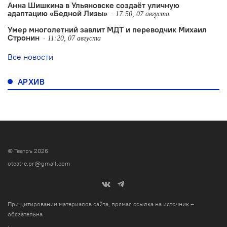
Анна Шишкина в Ульяновске создаëт уличную
адаптацию «Бедной Лизы»
17:50, 07 августа
Умер многолетний завлит МДТ и переводчик Михаил
Стронин
11:20, 07 августа
Все новости
АРХИВ
© Театръ 2026
oteatre.pr@gmail.com
При цитировании материалов сайта, прямая ссылка на источник –
обязательна
.