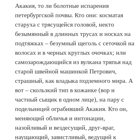
Акакия, то ли болотные испарения
петербургской почвы. Кто они: косматая
старуха с трясущейся головой, некто
безымянный в длинных трусах и носках на
подтяжках – безумный щеголь с сеточкой на
волосах и в черных круглых очочках; или
самозарождающийся из вулкана тряпья над
старой швейной машинкой Петрович,
страшный, как владыка подземного мира. А
вот – скользкий тип в кожанке (вор и
частный сыщик в одном лице), на пару с
подельницей ограбивший Акакия. Кто он,
меняющий обличья и интонации,
назойливый и вездесущий, друг-враг,
наущающий, завистливый, ведущий к