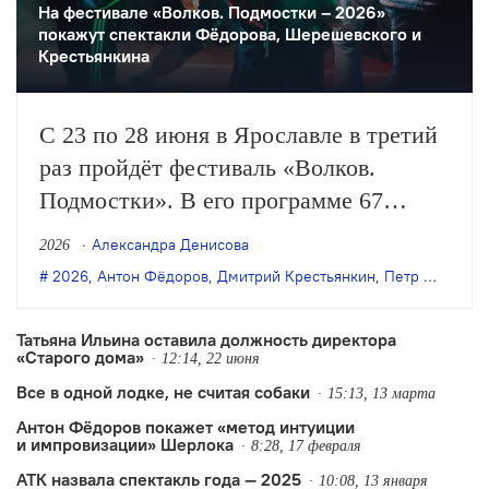
На фестивале «Волков. Подмостки – 2026»
покажут спектакли Фёдорова, Шерешевского и
Крестьянкина
С 23 по 28 июня в Ярославле в третий
раз пройдёт фестиваль «Волков.
Подмостки». В его программе 67
культурных событий, которые пройдут
Александра Денисова
2026
на 25 площадках, как на сценах
2026
,
Антон Фёдоров
,
Дмитрий Крестьянкин
,
Петр Шерешевский
театров, так и в других городских
пространствах. Среди них – спектакли
Татьяна Ильина оставила должность директора
«Старого дома»
Антона…
12:14, 22 июня
Все в одной лодке, не считая собаки
15:13, 13 марта
Антон Фёдоров покажет «метод интуиции
и импровизации» Шерлока
8:28, 17 февраля
АТК назвала спектакль года — 2025
10:08, 13 января