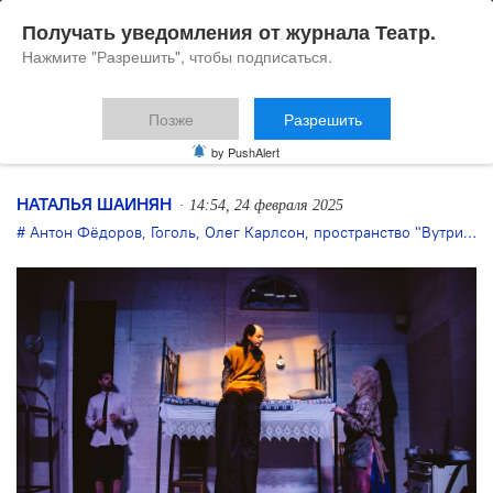
Получать уведомления от журнала Театр.
Нажмите "Разрешить", чтобы подписаться.
Позже
Разрешить
Кака Шанель!
by PushAlert
НАТАЛЬЯ ШАИНЯН
14:54, 24 февраля 2025
Антон Фёдоров
,
Гоголь
,
Олег Карлсон
,
пространство "Вутри"
,
с