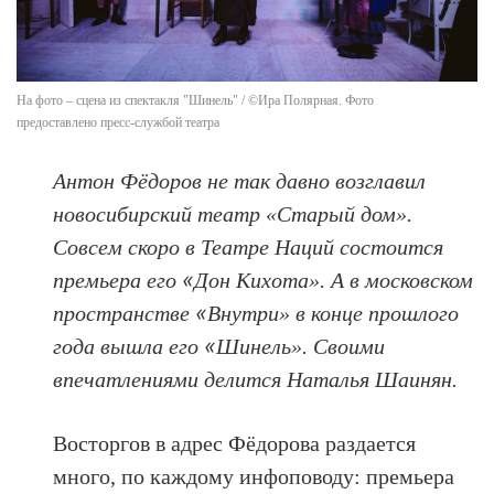
На фото – сцена из спектакля "Шинель" / ©Ира Полярная. Фото
предоставлено пресс-службой театра
Антон Фёдоров не так давно возглавил
новосибирский театр «Старый дом».
Совсем скоро в Театре Наций состоится
«
премьера его
Дон Кихота». А в московском
«
пространстве
Внутри» в конце прошлого
«
года вышла его
Шинель». Своими
впечатлениями делится Наталья Шаинян.
Восторгов в адрес Фёдорова раздается
много, по каждому инфоповоду: премьера