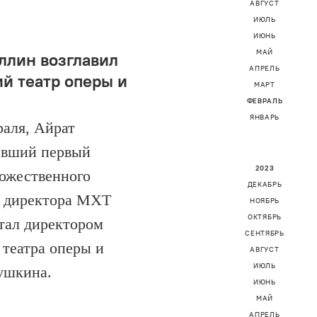
АВГУСТ
ИЮЛЬ
ИЮНЬ
МАЙ
ллин возглавил
АПРЕЛЬ
й театр оперы и
МАРТ
ФЕВРАЛЬ
ЯНВАРЬ
раля, Айрат
ывший первый
2023
дожественного
ДЕКАБРЬ
— директора МХТ
НОЯБРЬ
ОКТЯБРЬ
стал директором
СЕНТЯБРЬ
 театра оперы и
АВГУСТ
ИЮЛЬ
ушкина.
ИЮНЬ
МАЙ
АПРЕЛЬ