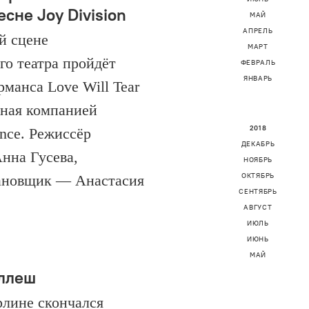
есне Joy Division
МАЙ
АПРЕЛЬ
й сцене
МАРТ
го театра пройдёт
ФЕВРАЛЬ
ЯНВАРЬ
манса Love Will Tear
нная компанией
2018
nce. Режиссёр
ДЕКАБРЬ
нна Гусева,
НОЯБРЬ
ОКТЯБРЬ
ановщик — Анастасия
СЕНТЯБРЬ
АВГУСТ
ИЮЛЬ
ИЮНЬ
МАЙ
ллеш
рлине скончался