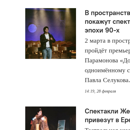
В пространст
покажут спек
эпохи 90-х
2 марта в прост
пройдёт премье
Парамонова «До
одноимённому с
Павла Селукова
14:19, 28 февраля
Спектакли Же
привезут в Ер