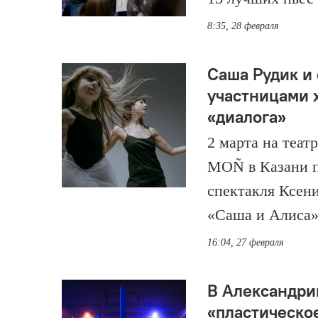
8:35, 28 февраля
Саша Рудик и 
участницами 
«диалога»
2 марта на теат
MOÑ в Казани п
спектакля Ксен
«Саша и Алиса»
16:04, 27 февраля
В Александри
«пластическо