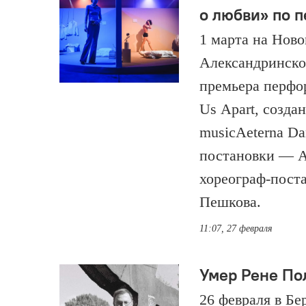
о любви» по п
1 марта на Ново
Александринско
премьера перфор
Us Apart, созда
musicAeterna Da
постановки — А
хореограф-пост
Пешкова.
11:07, 27 февраля
Умер Рене По
26 февраля в Бе