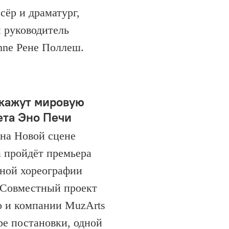
ёр и драматург,
 руководитель
ühne Рене Поллеш.
кажут мировую
ета Эно Печи
 на Новой сцене
а пройдёт премьера
нной хореографии
». Совместный проект
о и компании MuzArts
ре постановки, одной