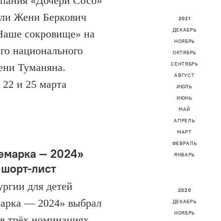
мпания «Дочери Сосо»
кли Жени Беркович
2021
ДЕКАБРЬ
Наше сокровище» на
НОЯБРЬ
ого национального
ОКТЯБРЬ
СЕНТЯБРЬ
ени Туманяна.
АВГУСТ
22 и 25 марта
ИЮЛЬ
ИЮНЬ
МАЙ
АПРЕЛЬ
МАРТ
ФЕВРАЛЬ
емарка — 2024»
ЯНВАРЬ
 шорт-лист
ургии для детей
2020
арка — 2024» выбрал
ДЕКАБРЬ
НОЯБРЬ
в трёх номинациях.