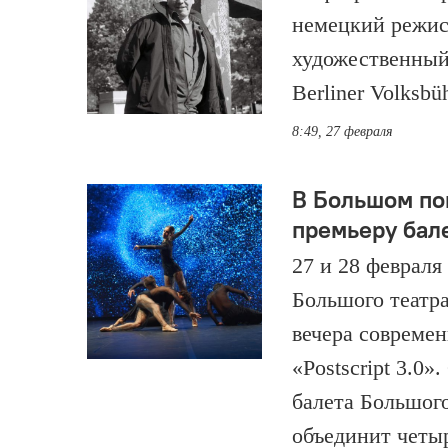
немецкий режисс
художественный
Berliner Volksb
8:49, 27 февраля
В Большом по
премьеру бал
27 и 28 февраля
Большого театр
вечера совреме
«Postscript 3.0
балета Большог
объединит четы