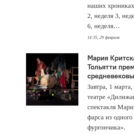
наших хрониках 
2, неделя 3, нед
6, неделя…
14:35, 29 февраля
Мария Критск
Тольятти пре
средневеков
Завтра, 1 марта
театре «Дилижа
спектакля Мари
фарса из одного
фургончика».