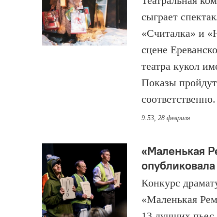
Театральная ко
сыграет спекта
«Считалка» и «
сцене Ереванск
театра кукол им
Показы пройдут 
соответственно.
9:53, 28 февраля
«Маленькая Р
опубликовала
Конкурс драмат
«Маленькая Рем
13 лучших пьес 