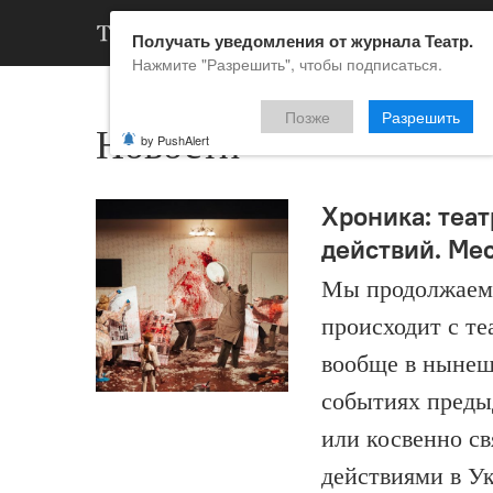
АРХИВ
НОВ
Получать уведомления от журнала Театр.
Нажмите "Разрешить", чтобы подписаться.
Позже
Разрешить
Новости
by PushAlert
Хроника: теат
действий. Ме
Мы продолжаем 
происходит с те
вообще в нынеш
событиях преды
или косвенно с
действиями в Ук