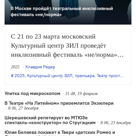
В Москве пройдёт театральный инклюзивный
фестиваль «не/норма»
С 21 по 23 марта московский
Культурный центр ЗИЛ проведёт
инклюзивный фестиваль «не/норма».
В программе — премьеры спектаклей,
Клавдия Редер
2025
лекции, мастер-классы и другое.
2025
,
Культурный центр ЗИЛ
,
премьера
,
Театр простодушных
Улитка под микроскопом
11:48, 19 февраля
В Театре «На Литейном» приземлится Экзюпери
8:06, 27 декабря
Шерешевский репетирует во МТЮЗе
спектакль-«конструктор» по Стругацким
8:06, 23 декабря
Юлия Беляева покажет в Твери «детских Ромео и