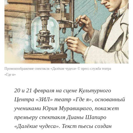
Промоизображение спектакля «Далёкие чудеса» © пресс-служба театра
«Где я»
20 и 21 февраля на сцене Культурного
Центра «ЗИЛ» театр «Где я», основанный
учениками Юрия Муравицкого, покажет
премьеру спектакля Дианы Шапиро
«Далёкие чудеса». Текст пьесы создан