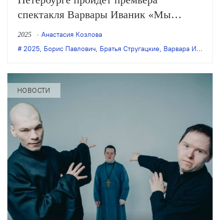
спектакля Варвары Иваник «Мы
подходим к краю мира и падаем» (12+).
Анастасия Козлова
2025
Постановка компании «скороход:
2025
,
Борис Павлович
,
Братья Стругацкие
,
Варвара Иваник
,
генерация» с Борисом Павловичем в
главной роли основана на
оригинальной пьесе Екатерины
НОВОСТИ
Августеняк, созданной по мотивам
новелл…