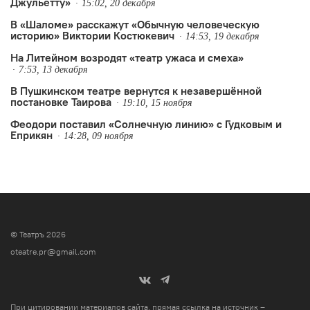
Джульетту»
15:02, 20 декабря
В «Шаломе» расскажут «Обычную человеческую
историю» Виктории Костюкевич
14:53, 19 декабря
На Литейном возродят «театр ужаса и смеха»
7:53, 13 декабря
В Пушкинском театре вернутся к незавершённой
постановке Таирова
19:10, 15 ноября
Феодори поставил «Солнечную линию» с Гудковым и
Еприкян
14:28, 09 ноября
© Театръ 2026
oteatre.pr@gmail.com
При цитировании материалов сайта, прямая ссылка на источник –