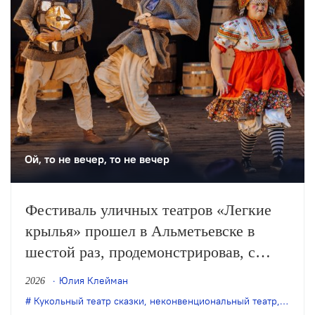
театра.
Ой, то не вечер, то не вечер
Фестиваль уличных театров «Легкие
крылья» прошел в Альметьевске в
шестой раз, продемонстрировав, с
одной стороны, особое качество
Юлия Клейман
2026
выращенной фестивалем аудитории, с
Кукольный театр сказки
,
неконвенциональный театр
,
театр 