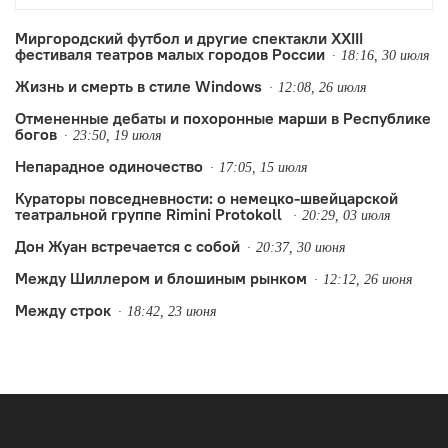
другой – некоторые неизбежные новые
тренды.
Миргородский футбол и другие спектакли XXIII
фестиваля театров малых городов России
18:16, 30 июля
Жизнь и смерть в стиле Windows
12:08, 26 июля
Отмененные дебаты и похоронные марши в Республике
богов
23:50, 19 июля
Непарадное одиночество
17:05, 15 июля
Кураторы повседневности: о немецко-швейцарской
театральной группе Rimini Protokoll
20:29, 03 июля
Дон Жуан встречается с собой
20:37, 30 июня
Между Шиллером и блошиным рынком
12:12, 26 июня
Между строк
18:42, 23 июня