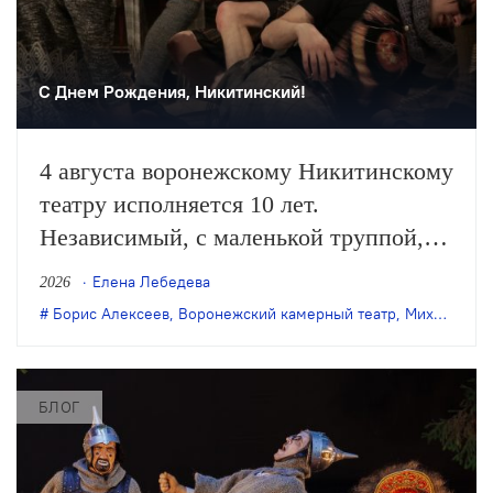
С Днем Рождения, Никитинский!
4 августа воронежскому Никитинскому
театру исполняется 10 лет.
Независимый, с маленькой труппой,
он все очевиднее становится
Елена Лебедева
2026
художественным явлением в
Борис Алексеев
,
Воронежский камерный театр
,
Михаил Бычков
масштабах страны, а его неутомимая
деятельность – феноменом
постоянного обновления сценического
БЛОГ
искусства. Елена Лебедева вспоминает
главные события в истории этого