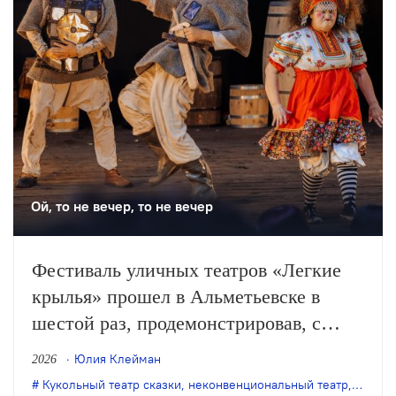
театра.
Ой, то не вечер, то не вечер
Фестиваль уличных театров «Легкие
крылья» прошел в Альметьевске в
шестой раз, продемонстрировав, с
одной стороны, особое качество
Юлия Клейман
2026
выращенной фестивалем аудитории, с
Кукольный театр сказки
,
неконвенциональный театр
,
театр 