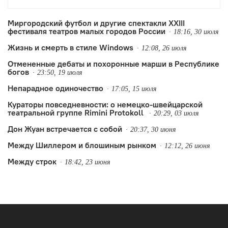
другой – некоторые неизбежные новые
тренды.
Миргородский футбол и другие спектакли XXIII
фестиваля театров малых городов России
18:16, 30 июля
Жизнь и смерть в стиле Windows
12:08, 26 июля
Отмененные дебаты и похоронные марши в Республике
богов
23:50, 19 июля
Непарадное одиночество
17:05, 15 июля
Кураторы повседневности: о немецко-швейцарской
театральной группе Rimini Protokoll
20:29, 03 июля
Дон Жуан встречается с собой
20:37, 30 июня
Между Шиллером и блошиным рынком
12:12, 26 июня
Между строк
18:42, 23 июня