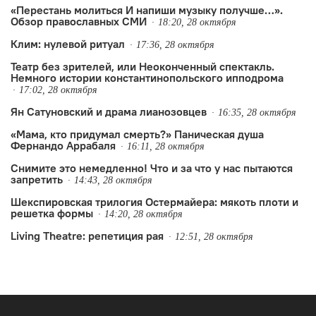
произведениям вообще и пьесам
«Перестань молиться И напиши музыку получше…».
Обзор православных СМИ
в частности вряд ли приходится:
18:20, 28 октября
Клим: нулевой ритуал
уж очень необычны их темы, лексика
17:36, 28 октября
Театр без зрителей, или Неоконченный спектакль.
и сюжетные повороты для наших
Немного истории константинопольского ипподрома
лицемерно-целомудренных
17:02, 28 октября
подмостков. Впрочем, и для…
Ян Сатуновский и драма лианозовцев
16:35, 28 октября
«Мама, кто придумал смерть?» Паническая душа
Фернандо Аррабаля
16:11, 28 октября
Cнимите это немедленно! Что и за что у нас пытаются
запретить
14:43, 28 октября
Шекспировская трилогия Остермайера: мякоть плоти и
решетка формы
14:20, 28 октября
Living Theatre: репетиция рая
12:51, 28 октября