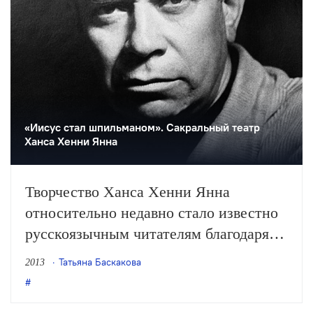
«Иисус стал шпильманом». Сакральный театр
Ханса Хенни Янна
Творчество Ханса Хенни Янна
относительно недавно стало известно
русскоязычным читателям благодаря
переводам Татьяны Баскаковой,
Татьяна Баскакова
2013
но надеяться, что российская сцена
обратится в ближайшее время к его