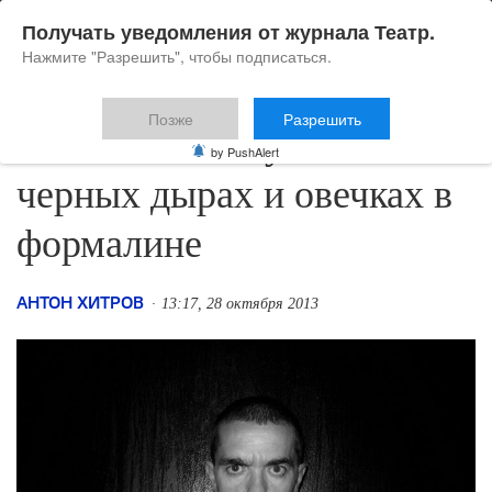
Получать уведомления от журнала Театр.
Нажмите "Разрешить", чтобы подписаться.
Позже
Разрешить
Ромео Кастеллуччи: о
by PushAlert
черных дырах и овечках в
формалине
АНТОН ХИТРОВ
13:17, 28 октября 2013