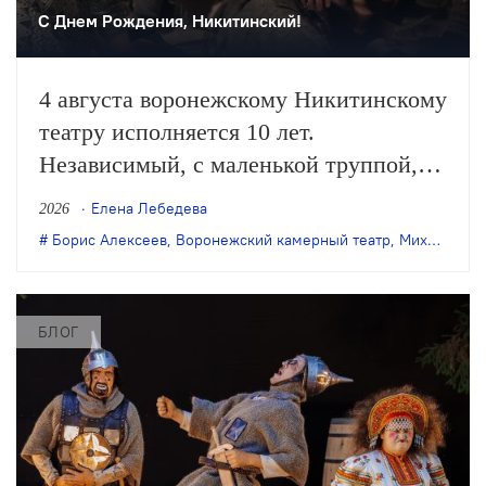
С Днем Рождения, Никитинский!
4 августа воронежскому Никитинскому
театру исполняется 10 лет.
Независимый, с маленькой труппой,
он все очевиднее становится
Елена Лебедева
2026
художественным явлением в
Борис Алексеев
,
Воронежский камерный театр
,
Михаил Бычков
масштабах страны, а его неутомимая
деятельность – феноменом
постоянного обновления сценического
БЛОГ
искусства. Елена Лебедева вспоминает
главные события в истории этого
театра.