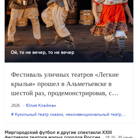
Ой, то не вечер, то не вечер
Фестиваль уличных театров «Легкие
крылья» прошел в Альметьевске в
шестой раз, продемонстрировав, с
одной стороны, особое качество
Юлия Клейман
2026
выращенной фестивалем аудитории, с
Кукольный театр сказки
,
неконвенциональный театр
,
театр 
другой – некоторые неизбежные новые
тренды.
Миргородский футбол и другие спектакли XXIII
фестиваля театров малых городов России
18:16, 30 июля