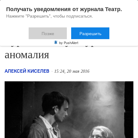
Получать уведомления от журнала Театр.
Нажмите "Разрешить", чтобы подписаться.
Позже
Разрешить
Курганская культурная
by PushAlert
аномалия
АЛЕКСЕЙ КИСЕЛЕВ
15:24, 20 мая 2016