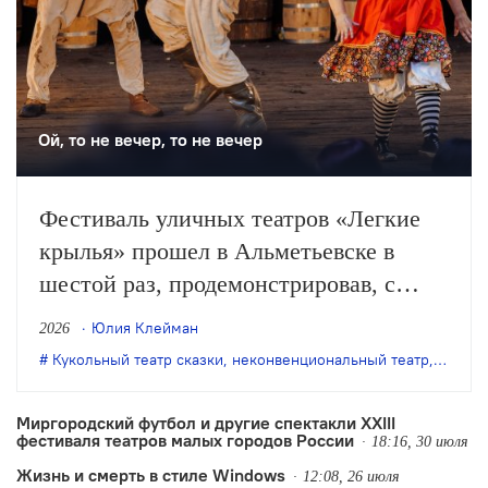
Ой, то не вечер, то не вечер
Фестиваль уличных театров «Легкие
крылья» прошел в Альметьевске в
шестой раз, продемонстрировав, с
одной стороны, особое качество
Юлия Клейман
2026
выращенной фестивалем аудитории, с
Кукольный театр сказки
,
неконвенциональный театр
,
театр 
другой – некоторые неизбежные новые
тренды.
Миргородский футбол и другие спектакли XXIII
фестиваля театров малых городов России
18:16, 30 июля
Жизнь и смерть в стиле Windows
12:08, 26 июля