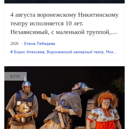
4 августа воронежскому Никитинскому
театру исполняется 10 лет.
Независимый, с маленькой труппой,
он все очевиднее становится
Елена Лебедева
2026
художественным явлением в
Борис Алексеев
,
Воронежский камерный театр
,
Михаил Бычков
масштабах страны, а его неутомимая
деятельность – феноменом
постоянного обновления сценического
БЛОГ
искусства. Елена Лебедева вспоминает
главные события в истории этого
театра.