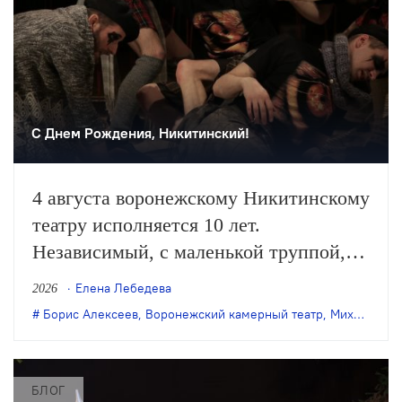
С Днем Рождения, Никитинский!
4 августа воронежскому Никитинскому
театру исполняется 10 лет.
Независимый, с маленькой труппой,
он все очевиднее становится
Елена Лебедева
2026
художественным явлением в
Борис Алексеев
,
Воронежский камерный театр
,
Михаил Бычков
масштабах страны, а его неутомимая
деятельность – феноменом
постоянного обновления сценического
БЛОГ