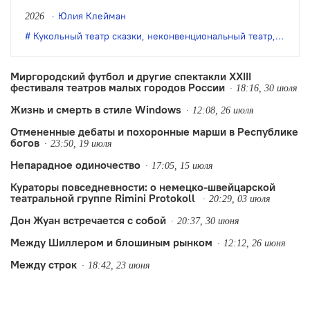
одной стороны, особое качество
Юлия Клейман
2026
выращенной фестивалем аудитории, с
Кукольный театр сказки
,
неконвенциональный театр
,
театр 
другой – некоторые неизбежные новые
тренды.
Миргородский футбол и другие спектакли XXIII
фестиваля театров малых городов России
18:16, 30 июля
Жизнь и смерть в стиле Windows
12:08, 26 июля
Отмененные дебаты и похоронные марши в Республике
богов
23:50, 19 июля
Непарадное одиночество
17:05, 15 июля
Кураторы повседневности: о немецко-швейцарской
театральной группе Rimini Protokoll
20:29, 03 июля
Дон Жуан встречается с собой
20:37, 30 июня
Между Шиллером и блошиным рынком
12:12, 26 июня
Между строк
18:42, 23 июня