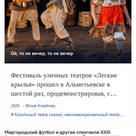
Ой, то не вечер, то не вечер
Фестиваль уличных театров «Легкие
крылья» прошел в Альметьевске в
шестой раз, продемонстрировав, с
одной стороны, особое качество
Юлия Клейман
2026
выращенной фестивалем аудитории, с
Кукольный театр сказки
,
неконвенциональный театр
,
театр 
другой – некоторые неизбежные новые
тренды.
Миргородский футбол и другие спектакли XXIII