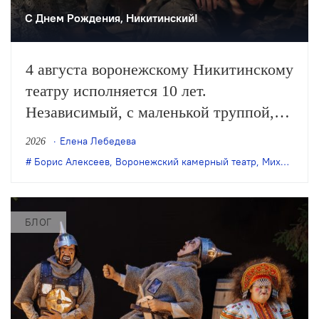
С Днем Рождения, Никитинский!
4 августа воронежскому Никитинскому
театру исполняется 10 лет.
Независимый, с маленькой труппой,
он все очевиднее становится
Елена Лебедева
2026
художественным явлением в
Борис Алексеев
,
Воронежский камерный театр
,
Михаил Бычков
масштабах страны, а его неутомимая
деятельность – феноменом
постоянного обновления сценического
БЛОГ
искусства. Елена Лебедева вспоминает
главные события в истории этого
театра.