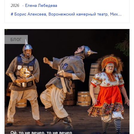
он все очевиднее становится
Елена Лебедева
2026
художественным явлением в
Борис Алексеев
,
Воронежский камерный театр
,
Михаил Бычков
масштабах страны, а его неутомимая
деятельность – феноменом
постоянного обновления сценического
БЛОГ
искусства. Елена Лебедева вспоминает
главные события в истории этого
театра.
Ой, то не вечер, то не вечер