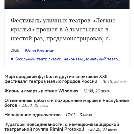
Фестиваль уличных театров «Легкие
крылья» прошел в Альметьевске в
шестой раз, продемонстрировав, с
одной стороны, особое качество
Юлия Клейман
2026
выращенной фестивалем аудитории, с
Кукольный театр сказки
,
неконвенциональный театр
,
театр 
другой – некоторые неизбежные новые
тренды.
Миргородский футбол и другие спектакли XXIII
фестиваля театров малых городов России
18:16, 30 июля
Жизнь и смерть в стиле Windows
12:08, 26 июля
Отмененные дебаты и похоронные марши в Республике
богов
23:50, 19 июля
Непарадное одиночество
17:05, 15 июля
Кураторы повседневности: о немецко-швейцарской
театральной группе Rimini Protokoll
20:29, 03 июля