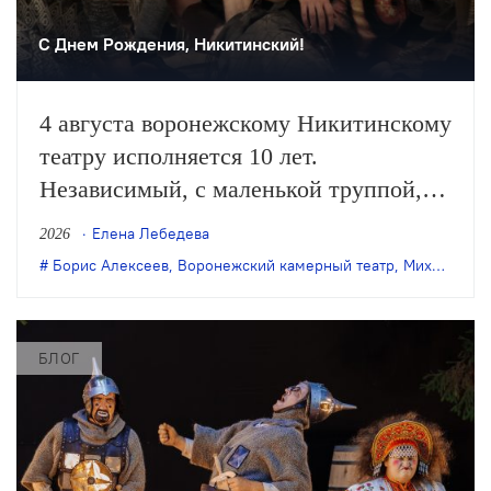
С Днем Рождения, Никитинский!
4 августа воронежскому Никитинскому
театру исполняется 10 лет.
Независимый, с маленькой труппой,
он все очевиднее становится
Елена Лебедева
2026
художественным явлением в
Борис Алексеев
,
Воронежский камерный театр
,
Михаил Бычков
масштабах страны, а его неутомимая
деятельность – феноменом
постоянного обновления сценического
БЛОГ
искусства. Елена Лебедева вспоминает
главные события в истории этого
театра.