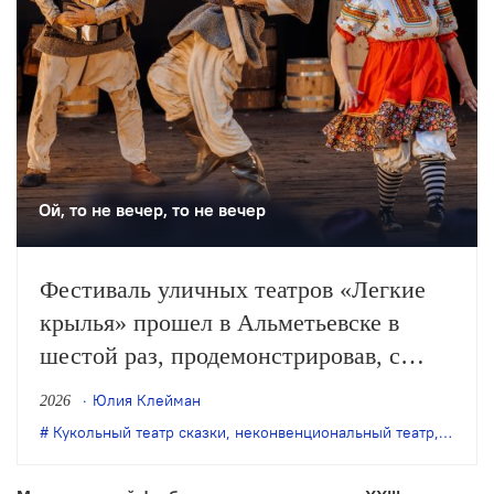
Ой, то не вечер, то не вечер
Фестиваль уличных театров «Легкие
крылья» прошел в Альметьевске в
шестой раз, продемонстрировав, с
одной стороны, особое качество
Юлия Клейман
2026
выращенной фестивалем аудитории, с
Кукольный театр сказки
,
неконвенциональный театр
,
театр 
другой – некоторые неизбежные новые
тренды.