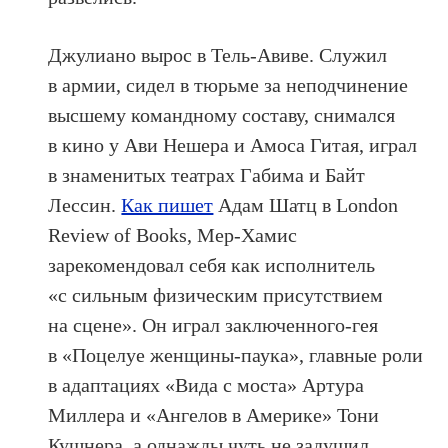
Джулиано вырос в Тель-Авиве. Cлужил
в армии, сидел в тюрьме за неподчинение
высшему командному составу, снимался
в кино у Ави Нешера и Амоса Гитая, играл
в знаменитых театрах Габима и Байт
Лессин.
Как пишет
Адам Шатц в London
Review of Books, Мер-Хамис
зарекомендовал себя как исполнитель
«с сильным физическим присутствием
на сцене». Он играл заключенного-гея
в «Поцелуе женщины-паука», главные роли
в адаптациях «Вида с моста» Артура
Миллера и «Ангелов в Америке» Тони
Кушнера, а однажды чуть не задушил