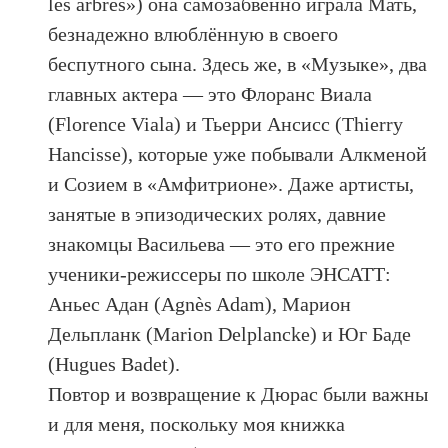
les arbres») она самозабвенно играла Мать,
безнадежно влюблённую в своего
беспутного сына. Здесь же, в «Музыке», два
главных актера — это Флоранс Виала
(Florence Viala) и Тьерри Ансисс (Thierry
Hancisse), которые уже побывали Алкменой
и Созием в «Амфитрионе». Даже артисты,
занятые в эпизодических ролях, давние
знакомцы Васильева — это его прежние
ученики-режиссеры по школе ЭНСАТТ:
Аньес Адан (Agnès Adam), Марион
Дельпланк (Marion Delplancke) и Юг Баде
(Hugues Badet).
Повтор и возвращение к Дюрас были важны
и для меня, поскольку моя книжка