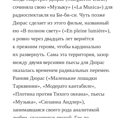
сочиняла свою «Музыку» («La Musica») для
радиоспектакля на Би-би-си. Чуть позже
Дюрас сделает из этого фильм, названный
ею «В полном свету» («En pleine lumière»),
а ровно через двадцать лет вернётся
к прежним героям, чтобы кардинально
их развернуть. Сама эта территория, зазор
между двумя версиями пьесы для Дюрас
оказалась временем радикальных перемен.
Ранняя Дюрас («Маленькие лошадки
Тарквинии», «Модерато кантабиле»,
«Плотина против Тихого океана», пьесы
«Музыка», «Сюзанна Андлер»),
занимавшаяся своего рода аналитикой
любви, становится другой. Где-то