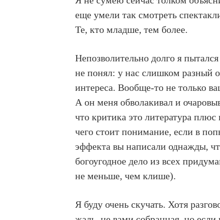
Я не сумею сейчас толком объясни
еще умели так смотреть спектакли
Те, кто младше, тем более.
Непозволительно долго я пытался с
не понял: у нас слишком разный 
интереса. Вообще-то не только в
А он меня обволакивал и очаровыв
что критика это литература плюс 
чего стоит понимание, если в по
эффекта вы написали однажды, чт
богоугодное дело из всех придум
не меньше, чем клише).
Я буду очень скучать. Хотя разгов
жаль, не вами собранная, но если 