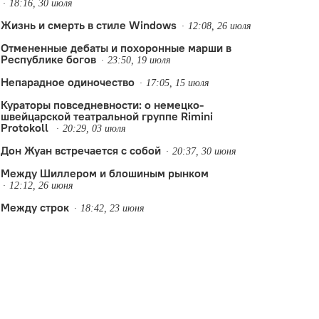
18:16, 30 июля
Жизнь и смерть в стиле Windows
12:08, 26 июля
Отмененные дебаты и похоронные марши в
Республике богов
23:50, 19 июля
Непарадное одиночество
17:05, 15 июля
Кураторы повседневности: о немецко-
швейцарской театральной группе Rimini
Protokoll
20:29, 03 июля
Дон Жуан встречается с собой
20:37, 30 июня
Между Шиллером и блошиным рынком
12:12, 26 июня
Между строк
18:42, 23 июня
тв
тр Татарстана
,
театры Воронежа
,
фестиваль уличных театров
,
юбилеи