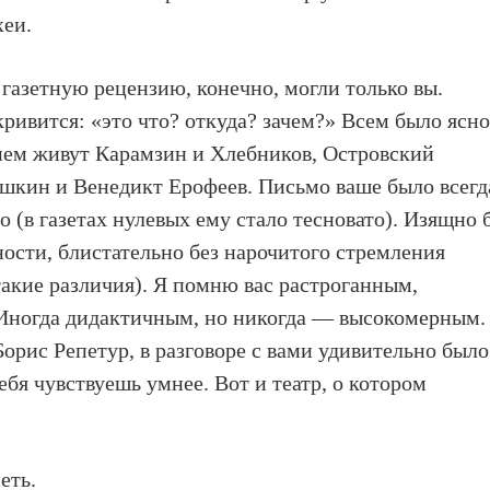
хеи.
газетную рецензию, конечно, могли только вы.
кривится: «это что? откуда? зачем?» Всем было ясно
в нем живут Карамзин и Хлебников, Островский
ушкин и Венедикт Ерофеев. Письмо ваше было всегд
 (в газетах нулевых ему стало тесновато). Изящно 
ности, блистательно без нарочитого стремления
такие различия). Я помню вас растроганным,
Иногда дидактичным, но никогда — высокомерным.
Борис Репетур, в разговоре с вами удивительно было
себя чувствуешь умнее. Вот и театр, о котором
еть.