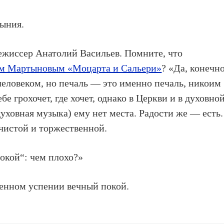
ныния.
ежиссер Анатолий Васильев. Помните, что
ом Мартыновым «Моцарта и Сальери»
? «Да, конечно
 человеком, но печаль — это именно печаль, никоим
бе грохочет, где хочет, однако в Церкви и в духовно
уховная музыка) ему нет места. Радости же — есть.
 чистой и торжественной.
окой“: чем плохо?»
аженном успении вечный покой.