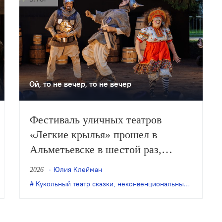
Ой, то не вечер, то не вечер
Фестиваль уличных театров
«Легкие крылья» прошел в
Альметьевске в шестой раз,
продемонстрировав, с одной
Юлия Клейман
2026
стороны, особое качество
ихаил Бычков
Кукольный театр сказки
,
Никитинский театр
,
,
Платоновский фестиваль искусс
неконвенциональный театр
,
теа
выращенной фестивалем
аудитории, с другой – некоторые