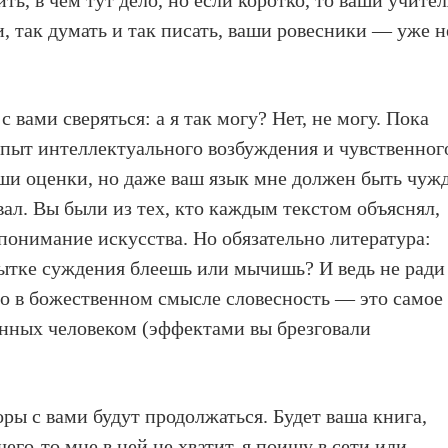
ть, в чем тут дело, но если коротко, то ваши учител
, так думать и так писать, ваши ровесники — уже н
 вами сверяться: а я так могу? Нет, не могу. Пока
опыт интеллектуального возбуждения и чувственног
аши оценки, но даже ваш язык мне должен быть чужд
ал. Вы были из тех, кто каждым текстом объяснял,
понимание искусства. Но обязательно литература:
пытке суждения блеешь или мычишь? И ведь не ради
о в божественном смысле словесность — это самое
анных человеком (эффектами вы брезговали
оры с вами будут продолжаться. Будет ваша книга,
чего-то мне в ней не хватит, я поищу в сети или