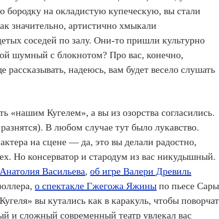
ю бородку на окладистую купеческую, вы стали
Как значительно, артистично хмыкали
детых соседей по залу. Они-то пришли культурно
акой шумный с блокнотом? Про вас, конечно,
е рассказывать, надеюсь, вам будет весело слушать
ть «нашим Кугелем», а вы из озорства согласились.
разнятся). В любом случае тут было лукавство.
 актера на сцене — да, это вы делали радостно,
ех. Но консерватор и стародум из вас никудышный.
 Анатолия Васильева
,
об игре Валери Древиль
Мюллера,
о спектакле Гжегожа Яжины
по пьесе Сар
 Кугеля» вы кутались как в каракуль, чтобы поворча
ый и сложный современный театр увлекал вас