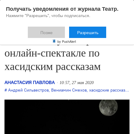
Получать уведомления от журнала Театр.
Нажмите "Разрешить", чтобы подписаться.
Позже
Разрешить
Смехов и Ауг сыграют в
by PushAlert
онлайн-спектакле по
хасидским рассказам
АНАСТАСИЯ ПАВЛОВА
10:57, 27 мая 2020
Андрей Сильвестров
,
Вениамин Смехов
,
хасидские рассказы
,
Э