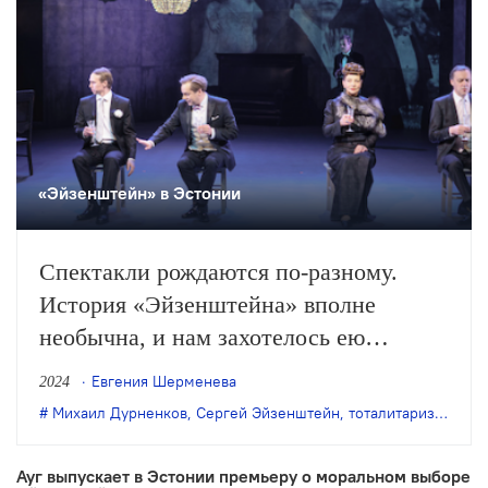
«Эйзенштейн» в Эстонии
Спектакли рождаются по-разному.
История «Эйзенштейна» вполне
необычна, и нам захотелось ею
поделиться.
Евгения Шерменева
2024
Михаил Дурненков
,
Сергей Эйзенштейн
,
тоталитаризм
,
Эсто
Ауг выпускает в Эстонии премьеру о моральном выборе