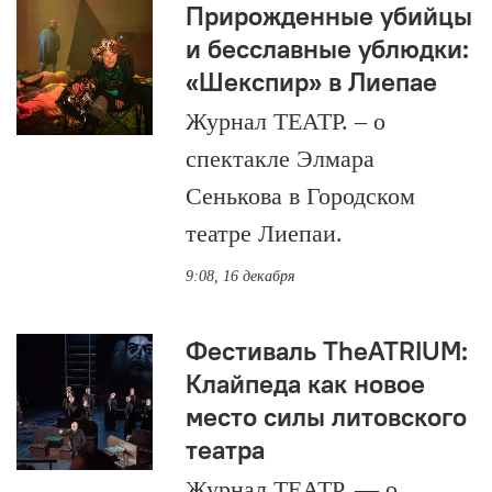
Прирожденные убийцы
и бесславные ублюдки:
«Шекспир» в Лиепае
Журнал ТЕАТР. – о
спектакле Элмара
Сенькова в Городском
театре Лиепаи.
9:08, 16 декабря
Фестиваль TheATRIUM:
Клайпеда как новое
место силы литовского
театра
Журнал ТЕАТР. — о