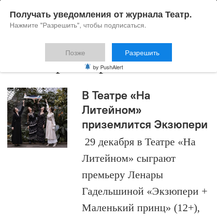
Получать уведомления от журнала Театр.
Нажмите "Разрешить", чтобы подписаться.
Позже
Разрешить
2024 премьера
by PushAlert
В Театре «На
Литейном»
приземлится Экзюпери
29 декабря в Театре «На
Литейном» сыграют
премьеру Ленары
Гадельшиной «Экзюпери +
Маленький принц» (12+),