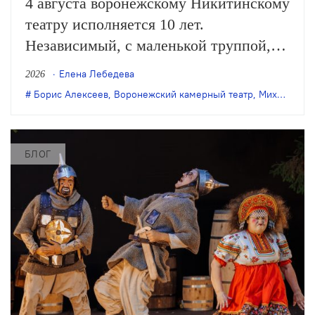
4 августа воронежскому Никитинскому
театру исполняется 10 лет.
Независимый, с маленькой труппой,
он все очевиднее становится
Елена Лебедева
2026
художественным явлением в
Борис Алексеев
,
Воронежский камерный театр
,
Михаил Бычков
масштабах страны, а его неутомимая
деятельность – феноменом
постоянного обновления сценического
БЛОГ
искусства. Елена Лебедева вспоминает
главные события в истории этого
театра.