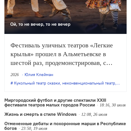
Ой, то не вечер, то не вечер
Фестиваль уличных театров «Легкие
крылья» прошел в Альметьевске в
шестой раз, продемонстрировав, с
одной стороны, особое качество
Юлия Клейман
2026
выращенной фестивалем аудитории, с
Кукольный театр сказки
,
неконвенциональный театр
,
театр 
другой – некоторые неизбежные новые
тренды.
Миргородский футбол и другие спектакли XXIII
фестиваля театров малых городов России
18:16, 30 июля
Жизнь и смерть в стиле Windows
12:08, 26 июля
Отмененные дебаты и похоронные марши в Республике
богов
23:50, 19 июля