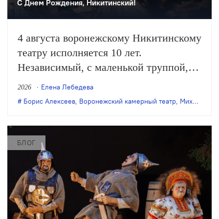
С Днем Рождения, Никитинский!
4 августа воронежскому Никитинскому
театру исполняется 10 лет.
Независимый, с маленькой труппой,
он все очевиднее становится
Елена Лебедева
2026
художественным явлением в
Борис Алексеев
,
Воронежский камерный театр
,
Михаил Бычков
масштабах страны, а его неутомимая
деятельность – феноменом
постоянного обновления сценического
БЛОГ
искусства. Елена Лебедева вспоминает
главные события в истории этого
театра.