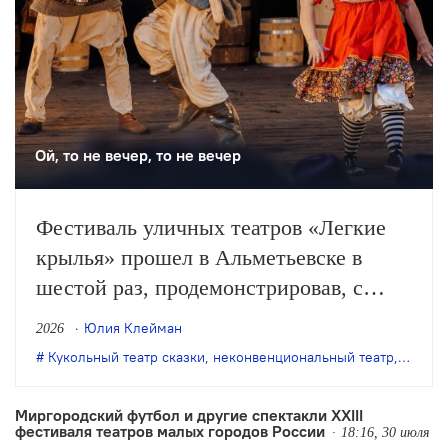
Ой, то не вечер, то не вечер
Фестиваль уличных театров «Легкие
крылья» прошел в Альметьевске в
шестой раз, продемонстрировав, с
одной стороны, особое качество
Юлия Клейман
2026
выращенной фестивалем аудитории, с
Кукольный театр сказки
,
неконвенциональный театр
,
театр 
другой – некоторые неизбежные новые
тренды.
Миргородский футбол и другие спектакли XXIII
фестиваля театров малых городов России
18:16, 30 июля