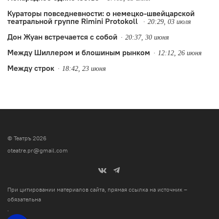
Кураторы повседневности: о немецко-швейцарской
театральной группе Rimini Protokoll
20:29, 03 июля
Дон Жуан встречается с собой
20:37, 30 июня
Между Шиллером и блошиным рынком
12:12, 26 июня
Между строк
18:42, 23 июня
© Театръ 2026
oteatre.pr@gmail.com
При цитировании материалов сайта, прямая ссылка на источник –
обязательна
.