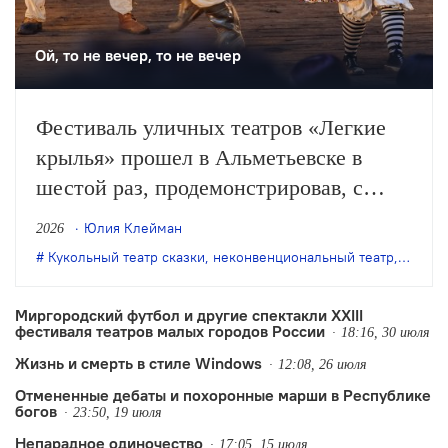
Ой, то не вечер, то не вечер
Фестиваль уличных театров «Легкие
крылья» прошел в Альметьевске в
шестой раз, продемонстрировав, с
одной стороны, особое качество
Юлия Клейман
2026
выращенной фестивалем аудитории, с
Кукольный театр сказки
,
неконвенциональный театр
,
театр 
другой – некоторые неизбежные новые
тренды.
Миргородский футбол и другие спектакли XXIII
фестиваля театров малых городов России
18:16, 30 июля
Жизнь и смерть в стиле Windows
12:08, 26 июля
Отмененные дебаты и похоронные марши в Республике
богов
23:50, 19 июля
Непарадное одиночество
17:05, 15 июля