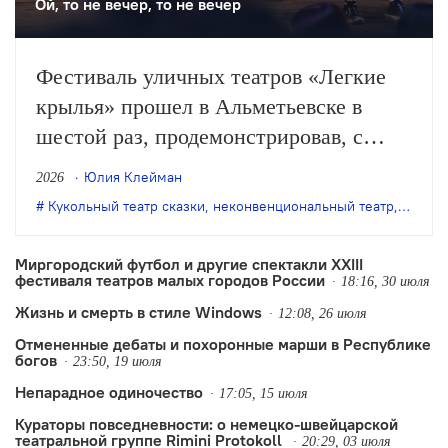
Ой, то не вечер, то не вечер
Фестиваль уличных театров «Легкие
крылья» прошел в Альметьевске в
шестой раз, продемонстрировав, с
одной стороны, особое качество
Юлия Клейман
2026
выращенной фестивалем аудитории, с
Кукольный театр сказки
,
неконвенциональный театр
,
театр 
другой – некоторые неизбежные новые
тренды.
Миргородский футбол и другие спектакли XXIII
фестиваля театров малых городов России
18:16, 30 июля
Жизнь и смерть в стиле Windows
12:08, 26 июля
Отмененные дебаты и похоронные марши в Республике
богов
23:50, 19 июля
Непарадное одиночество
17:05, 15 июля
Кураторы повседневности: о немецко-швейцарской
театральной группе Rimini Protokoll
20:29, 03 июля