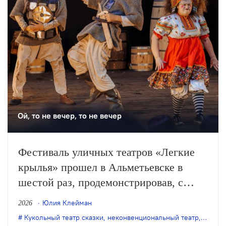
театра.
Ой, то не вечер, то не вечер
Фестиваль уличных театров «Легкие
крылья» прошел в Альметьевске в
шестой раз, продемонстрировав, с
одной стороны, особое качество
Юлия Клейман
2026
выращенной фестивалем аудитории, с
Кукольный театр сказки
,
неконвенциональный театр
,
театр 