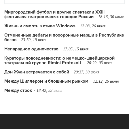
другой – некоторые неизбежные новые
тренды.
Миргородский футбол и другие спектакли XXIII
фестиваля театров малых городов России
18:16, 30 июля
Жизнь и смерть в стиле Windows
12:08, 26 июля
Отмененные дебаты и похоронные марши в Республике
богов
23:50, 19 июля
Непарадное одиночество
17:05, 15 июля
Кураторы повседневности: о немецко-швейцарской
театральной группе Rimini Protokoll
20:29, 03 июля
Дон Жуан встречается с собой
20:37, 30 июня
Между Шиллером и блошиным рынком
12:12, 26 июня
Между строк
18:42, 23 июня