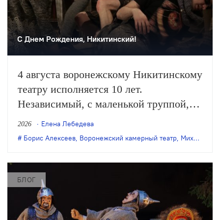
С Днем Рождения, Никитинский!
4 августа воронежскому Никитинскому
театру исполняется 10 лет.
Независимый, с маленькой труппой,
он все очевиднее становится
Елена Лебедева
2026
художественным явлением в
Борис Алексеев
,
Воронежский камерный театр
,
Михаил Бычков
масштабах страны, а его неутомимая
деятельность – феноменом
постоянного обновления сценического
БЛОГ
искусства. Елена Лебедева вспоминает
главные события в истории этого