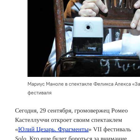
Мариус Маноле в спектакле Феликса Алекса «З
фестиваля
Сегодня, 29 сентября, громовержец Ромео
Кастеллуччи откроет своим спектаклем
«
Юлий Цезарь. Фрагменты
» VII фестиваль
Solo
. Кто еще будет бороться за внимание