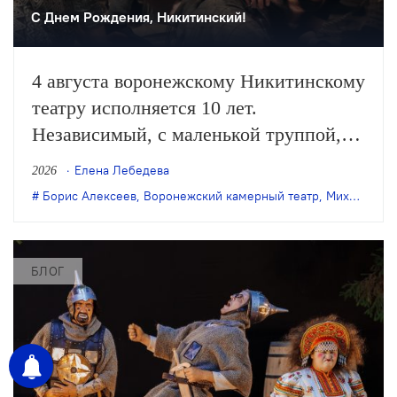
С Днем Рождения, Никитинский!
4 августа воронежскому Никитинскому
театру исполняется 10 лет.
Независимый, с маленькой труппой,
он все очевиднее становится
Елена Лебедева
2026
художественным явлением в
Борис Алексеев
,
Воронежский камерный театр
,
Михаил Бычков
масштабах страны, а его неутомимая
деятельность – феноменом
постоянного обновления сценического
БЛОГ
искусства. Елена Лебедева вспоминает
главные события в истории этого
театра.