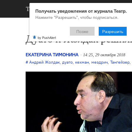
АРХИВ
НОВ
Получать уведомления от журнала Театр.
Нажмите "Разрешить", чтобы подписаться.
Позже
Разрешить
Дуато и Жолдак решил
by PushAlert
ЕКАТЕРИНА ТИМОНИНА
14:25, 29 октября 2018
Андрей Жолдак
,
дуато
,
кехман
,
мездрич
,
Тангейзер
,