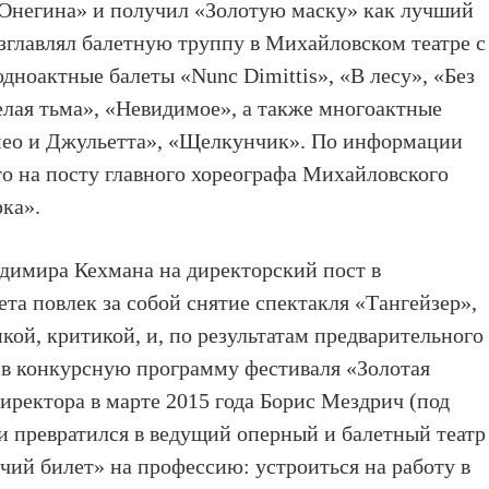
 Онегина» и получил «Золотую маску» как лучший
зглавлял балетную труппу в Михайловском театре с
одноактные балеты «Nunc Dimittis», «В лесу», «Без
елая тьма», «Невидимое», а также многоактные
мео и Джульетта», «Щелкунчик». По информации
то на посту главного хореографа Михайловского
рка».
димира Кехмана на директорский пост в
та повлек за собой снятие спектакля «Тангейзер»,
кой, критикой, и, по результатам предварительного
 в конкурсную программу фестиваля «Золотая
иректора в марте 2015 года Борис Мездрич (под
 превратился в ведущий оперный и балетный театр
чий билет» на профессию: устроиться на работу в