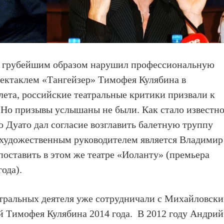
н грубейшим образом нарушил профессиональную
спектаклем «Тангейзер» Тимофея Кулябина в
лета, российские театральные критики призвали к
 Но призывы услышаны не были. Как стало известн
о Дуато дал согласие возглавить балетную труппу
 художественным руководителем является Владимир
оставить в этом же театре «Иоланту» (премьера
года).
атральных деятеля уже сотрудничали с Михайловск
ой Тимофея Кулябина 2014 года. В 2012 году Андрий