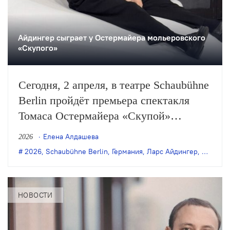
Айдингер сыграет у Остермайера мольеровского
«Скупого»
Сегодня, 2 апреля, в театре Schaubühne
Berlin пройдёт премьера спектакля
Томаса Остермайера «Скупой»
по одноимённой пьесе Мольера.
Елена Алдашева
2026
2026
,
Schaubühne Berlin
,
Германия
,
Ларс Айдингер
,
мольер
НОВОСТИ