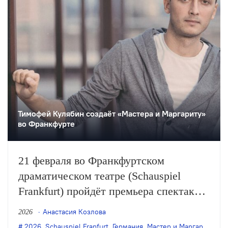
Тимофей Кулябин создаёт «Мастера и Маргариту»
во Франкфурте
21 февраля во Франкфуртском
драматическом театре (Schauspiel
Frankfurt) пройдёт премьера спектакля
Тимофея Кулябина «Мастер и
Анастасия Козлова
2026
Маргарита» по одноимённому роману
2026
,
Schauspiel Franfurt
,
Германия
,
Мастер и Маргарита
,
Ми