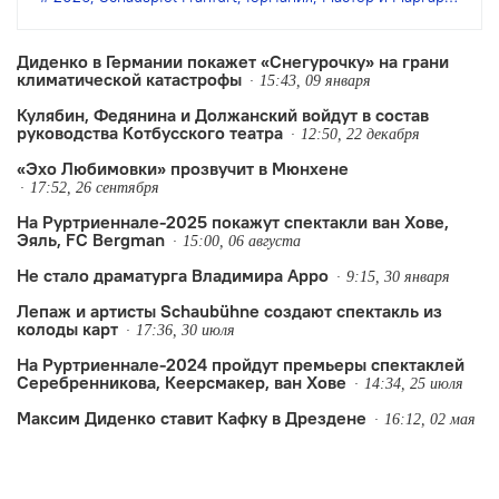
Булгакова.
Диденко в Германии покажет «Снегурочку» на грани
климатической катастрофы
15:43, 09 января
Кулябин, Федянина и Должанский войдут в состав
руководства Котбусского театра
12:50, 22 декабря
«Эхо Любимовки» прозвучит в Мюнхене
17:52, 26 сентября
На Руртриеннале-2025 покажут спектакли ван Хове,
Эяль, FC Bergman
15:00, 06 августа
Не стало драматурга Владимира Арро
9:15, 30 января
Лепаж и артисты Schaubühne создают спектакль из
колоды карт
17:36, 30 июля
На Руртриеннале-2024 пройдут премьеры спектаклей
Серебренникова, Кеерсмакер, ван Хове
14:34, 25 июля
Максим Диденко ставит Кафку в Дрездене
16:12, 02 мая