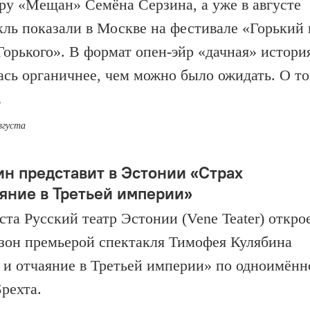
ру «Мещан» Семёна Серзина, а уже в августе
кль показали в Москве на фестивале «Горький 
Горького». В формат опен-эйр «дачная» истори
ась органичнее, чем можно было ожидать. О то
…
вгуста
ин представит в Эстонии «Страх
аяние в Третьей империи»
ста Русский театр Эстонии (Vene Teater) откро
езон премьерой спектакля Тимофея Кулябина
 и отчаяние в Третьей империи» по одноимённ
Брехта.