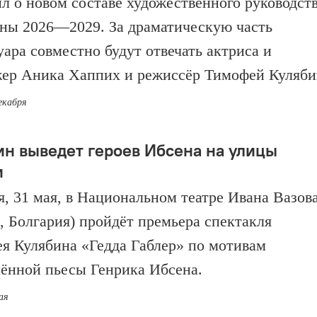
л о новом составе художественного руководст
оны 2026—2029. За драматическую часть
уара совместно будут отвечать актриса и
ер Аника Хаппих и режиссёр Тимофей Куляби
екабря
ин выведет героев Ибсена на улицы
и
я, 31 мая, в Национальном театре Ивана Вазов
, Болгария) пройдёт премьера спектакля
я Кулябина «Гедда Габлер» по мотивам
ённой пьесы Генрика Ибсена.
ая