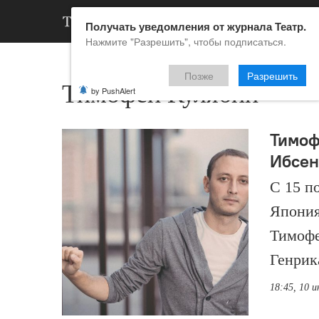
АРХИВ
НОВ
Получать уведомления от журнала Театр.
Нажмите "Разрешить", чтобы подписаться.
Позже
Разрешить
Тимофей Кулябин
by PushAlert
Тимоф
Ибсен
С 15 по
Япония
Тимофе
Генрик
18:45, 10 