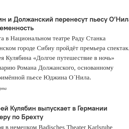
ин и Должанский перенесут пьесу О’Нил
ременность
та в Национальном театре Раду Станка
нском городе Сибиу пройдёт премьера спектак
я Кулябина «Долгое путешествие в ночь»
нарию Романа Должанского, основанному
оимённой пьесе Юджина О´Нила.
арта
ей Кулябин выпускает в Германии
еру по Брехту
я в немецком Badisches Theater Karlsruhe