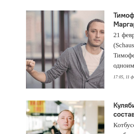
Тимоф
Марга
21 фев
(Schaus
Тимофе
одноим
17:05, 11 ф
Куляб
соста
Котбус