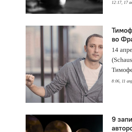
12:17, 17 а
Тимоф
во Фр
14 апр
(Schaus
Тимофе
8:06, 11 ап
9 запи
автор