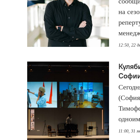
сообщи
на сез
реперт
менедж
12:50, 22 д
Куляб
Софи
Сегодн
(София
Тимофе
одноим
11:00, 31 м