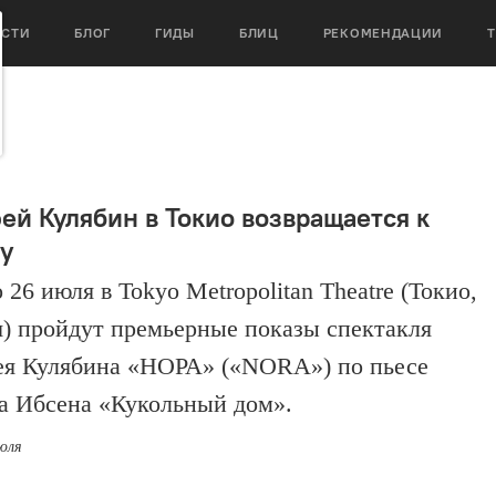
ОСТИ
БЛОГ
ГИДЫ
БЛИЦ
РЕКОМЕНДАЦИИ
ей Кулябин в Токио возвращается к
у
 26 июля в Tokyo Metropolitan Theatre (Токио,
) пройдут премьерные показы спектакля
я Кулябина «НОРА» («NORA») по пьесе
а Ибсена «Кукольный дом».
июля