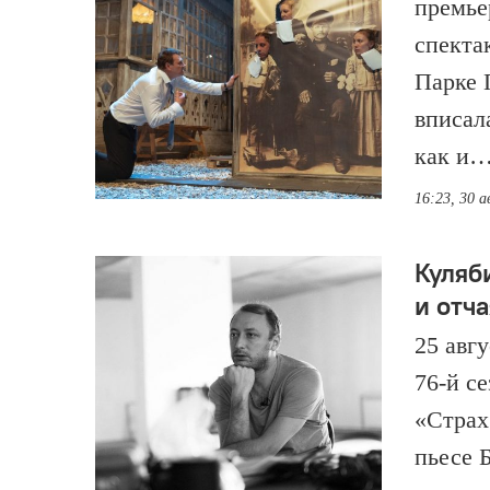
премье
спекта
Парке 
вписал
как и
16:23, 30 а
Куляб
и отч
25 авгу
76-й с
«Страх
пьесе 