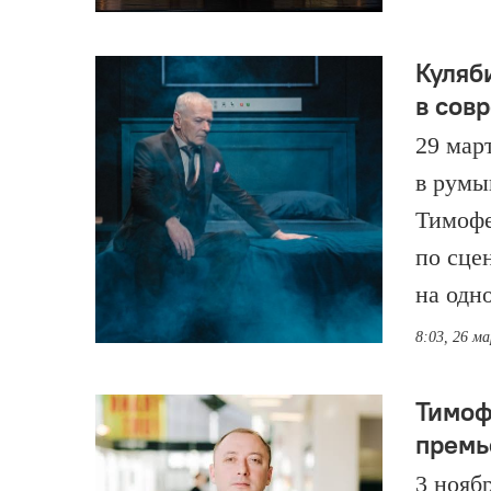
Куляб
в сов
29 мар
в румы
Тимофе
по сце
на одн
8:03, 26 м
Тимоф
премь
3 ноябр