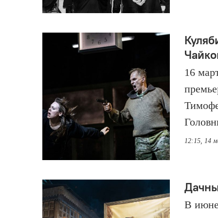
Куляб
Чайко
16 мар
премье
Тимофе
Головн
12:15, 14 
Дачны
В июне