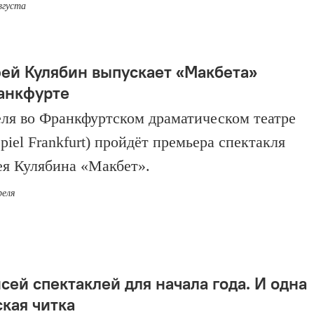
вгуста
ей Кулябин выпускает «Макбета»
анкфурте
еля во Франкфуртском драматическом театре
piel Frankfurt) пройдёт премьера спектакля
я Кулябина «Макбет».
реля
сей спектаклей для начала года. И одна
ская читка