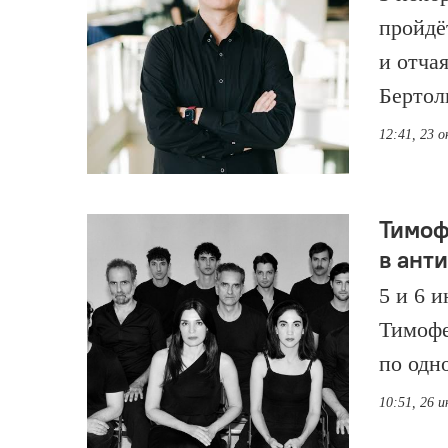
пройдё
и отча
Бертол
12:41, 23 
Тимоф
в ант
5 и 6 
Тимофе
по одн
10:51, 26 