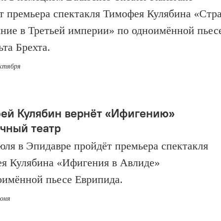
т премьера спектакля Тимофея Кулябина «Стр
яние в Третьей империи» по одноимённой пьес
ьта Брехта.
октября
ей Кулябин вернёт «Ифигению»
ичный театр
июля в Эпидавре пройдёт премьера спектакля
я Кулябина «Ифигения в Авлиде»
оимённой пьесе Еврипида.
июня