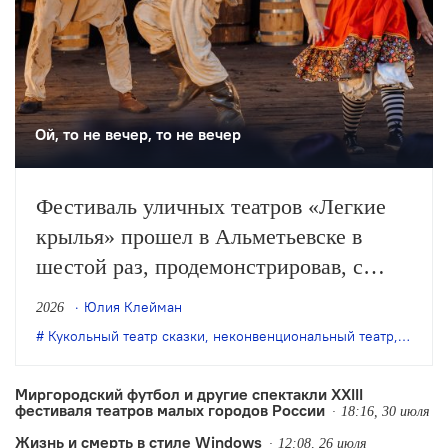
Ой, то не вечер, то не вечер
Фестиваль уличных театров «Легкие
крылья» прошел в Альметьевске в
шестой раз, продемонстрировав, с
одной стороны, особое качество
Юлия Клейман
2026
выращенной фестивалем аудитории, с
Кукольный театр сказки
,
неконвенциональный театр
,
театр 
другой – некоторые неизбежные новые
тренды.
Миргородский футбол и другие спектакли XXIII
фестиваля театров малых городов России
18:16, 30 июля
Жизнь и смерть в стиле Windows
12:08, 26 июля