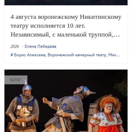
4 августа воронежскому Никитинскому
театру исполняется 10 лет.
Независимый, с маленькой труппой,
он все очевиднее становится
Елена Лебедева
2026
художественным явлением в
Борис Алексеев
,
Воронежский камерный театр
,
Михаил Бычков
масштабах страны, а его неутомимая
деятельность – феноменом
постоянного обновления сценического
БЛОГ
искусства. Елена Лебедева вспоминает
главные события в истории этого
театра.