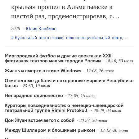
крылья» прошел в Альметьевске в
шестой раз, продемонстрировав, с
одной стороны, особое качество
Юлия Клейман
2026
выращенной фестивалем аудитории, с
Кукольный театр сказки
,
неконвенциональный театр
,
театр 
другой – некоторые неизбежные новые
тренды.
Миргородский футбол и другие спектакли XXIII
фестиваля театров малых городов России
18:16, 30 июля
Жизнь и смерть в стиле Windows
12:08, 26 июля
Отмененные дебаты и похоронные марши в Республике
богов
23:50, 19 июля
Непарадное одиночество
17:05, 15 июля
Кураторы повседневности: о немецко-швейцарской
театральной группе Rimini Protokoll
20:29, 03 июля
Дон Жуан встречается с собой
20:37, 30 июня
Между Шиллером и блошиным рынком
12:12, 26 июня