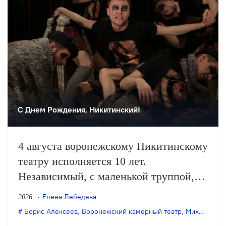
С Днем Рождения, Никитинский!
4 августа воронежскому Никитинскому
театру исполняется 10 лет.
Независимый, с маленькой труппой,
он все очевиднее становится
Елена Лебедева
2026
художественным явлением в
Борис Алексеев
,
Воронежский камерный театр
,
Михаил Бычков
масштабах страны, а его неутомимая