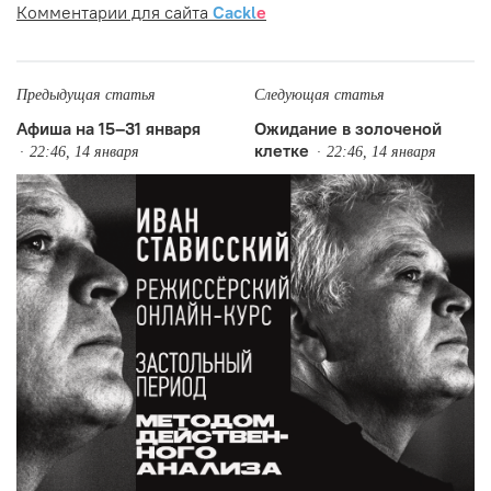
Комментарии для сайта
Cackl
e
Предыдущая статья
Следующая статья
Афиша на 15–31 января
Ожидание в золоченой
клетке
22:46, 14 января
22:46, 14 января