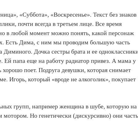
ница», «Суббота», «Воскресенье». Текст без знаков
плики, почти всегда в третьем лице. Все время
 но в любой момент можно понять, какой персонаж
х. Есть Дима, с ним мы проводим большую часть
а Диминого. Дочка сестры брата и ее одноклассники
е. Ей папа еще на работу радиатор привез. А мама у
ь хорошо поет. Подруга девушки, которая снимает
ме. Игорь, который «вроде не алкоголик», покупает
ьных групп, например женщина в шубе, которую на
 мотором. Но генетически (дискурсивно) они част