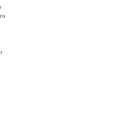
о
го
о