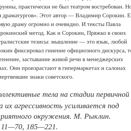
 руины, практически не был театром востребован. Н
ля драматургов». Этот автор — Владимир Сорокин. Е
вую драму огромно и очевидно. И тексты Павла
рокинский метод. Как и Сорокин, Пряжко в своих
уралистские тезисы: мышление — это язык, любой
рокин фиксировал гниение официозного дискурса, т
тенение, застывание живой речи в менеджерских
ах. Они произрастают в гипермаркетах и салонах
мертвевшие знаки советского.
ллективные тела на стадии первичной
да их агрессивность усиливается под
приятного окружения. М. Рыклин.
. 11—70, 185—221.