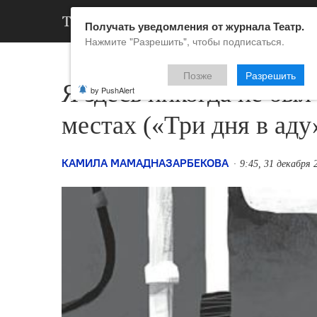
АРХИВ
НОВ
Получать уведомления от журнала Театр.
Нажмите "Разрешить", чтобы подписаться.
Позже
Разрешить
Я здесь никогда не был
by PushAlert
местах («Три дня в аду
КАМИЛА МАМАДНАЗАРБЕКОВА
9:45, 31 декабря 