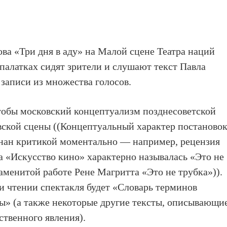
ва «Три дня в аду» на Малой сцене Театра наций
 палатках сидят зрители и слушают текст Павла
 записи из множества голосов.
тобы московский концептуализм позднесоветской
вской сцены ((Концептуальный характер постаново
нан критикой моментально — например, рецензия
а «Искусство кино» характерно называлась «Это не
знаменитой работе Рене Магритта «Это не трубка»)).
чтении спектакля будет «Словарь терминов
ы» (а также некоторые другие тексты, описывающи
твенного явления).