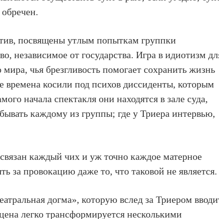
 обречен.
тив, посвящены утлым попыткам группки
о, независимое от государства. Игра в идиотизм дл
мира, чья брезгливость помогает сохранить жизнь
се времена косили под психов диссиденты, которым
мого начала спектакля они находятся в зале суда,
обывать каждому из группы; где у Триера интервью,
 связан каждый чих и уж точно каждое матерное
ть за провокацию даже то, что таковой не является.
театральная догма», которую вслед за Триером вводи
сцена легко трансформируется несколькими