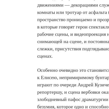
движениями — декорациями служат
комнаты или тротуар от асфальта
пространство проницаемо и прозр
в которые говорят герои спектакл
рабочие сцены, и видеопроекция 
снимающей на сцене, и постоянна
слежки, присутствия подглядыва
сценах.
Особенно очевидно это становится
к Елисею, непримиримому бунтарю
играют по очереди Андрей Кузиче
репортершу, и сцена вербовки ок
злободневный пафос драматургии 
безумия, которое одно и способно