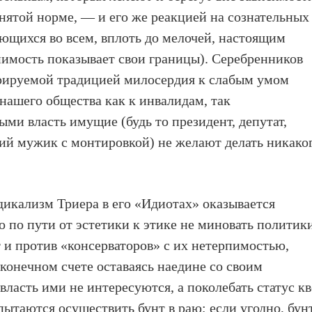
инятой норме, — и его же реакцией на сознательных
ющихся во всем, вплоть до мелочей, настоящим
имость показывает свои границы). Серебренников
рируемой традицией милосердия к слабым умом
ашего общества как к инвалидам, так
ми власть имущие (будь то президент, депутат,
ий мужик с монтировкой) не желают делать никако
икализм Триера в его «Идиотах» оказывается
 по пути от эстетики к этике не миновать политик
т и против «консерваторов» с их нетерпимостью,
 конечном счете оставаясь наедине со своим
власть ими не интересуются, а поколебать статус к
 пытаются осуществить бунт в раю; если угодно, бун