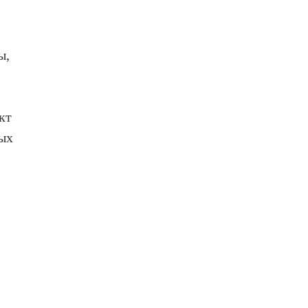
ы,
кт
ных