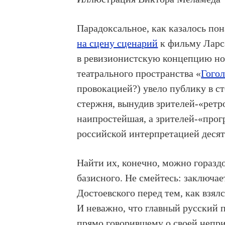
Парадоксальное, как казалось по
на сцену сценарий
к фильму Ларс
в ревизионистскую концепцию но
театрального пространства «
Гогол
провокацией?) увело публику в ст
стержня, вынудив зрителей-«ретр
наипростейшая, а зрителей-«прог
российской интерпретацией десят
Найти их, конечно, можно горазд
базисного. Не смейтесь: заключае
Достоевского перед тем, как взял
И неважно, что главный русский 
прямо говорившему о своей неприя