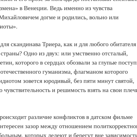
змена» в Венеции. Ведь именно из чувства
Михайловичем догме и родились, вольно или
диоты».
для скандинава Триера, как и для любого обитателя
страны? Одно из двух: или умственно отсталый,
тин, которого в сердцах обозвали за глупые посту
е отечественного гуманизма, флагманом которого
 идиотом зовется юродивый, без пяти минут святой,
ю чувствительность и решимость взять на свои плеч
роисходит различие конфликтов в датском фильме
интересен зазор между отношением политкорректно
больным, которых лелеют и берегут вне зависимост