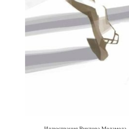
Иллюстрация Виктора Меламеда