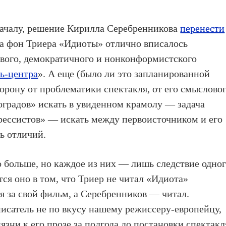
началу, решение Кирилла Серебренникова
перенести
а фон Триера «Идиоты» отлично вписалось
вого, демократичного и нонконформистского
ь-центра
». А еще (было ли это запланированной
орону от проблематики спектакля, от его смыслово
оградов» искать в увиденном крамолу — задача
рессистов» — искать между первоисточником и его
ь отличий.
о больше, но каждое из них — лишь следствие одног
тся оно в том, что Триер не читал «Идиота»
ся за свой фильм, а Серебренников — читал.
писатель не по вкусу нашему режиссеру-европейцу,
зни к его прозе за полгода до постановки спектакл