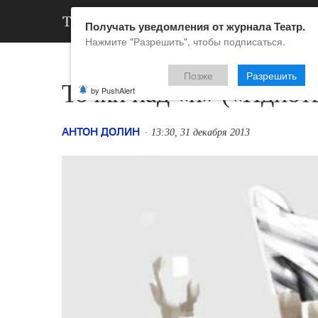
АРХИВ
НОВ
Получать уведомления от журнала Театр.
Нажмите "Разрешить", чтобы подписаться.
Позже
Разрешить
Точки над «и» («Идиот
by PushAlert
АНТОН ДОЛИН
13:30, 31 декабря 2013