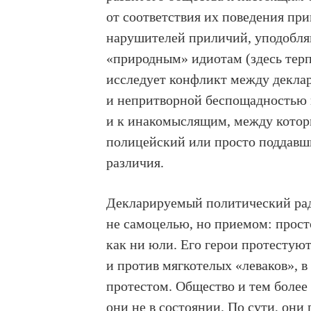
от соответствия их поведения пр
нарушителей приличий, уподобля
«природным» идиотам (здесь терп
исследует конфликт между декла
и непритворной беспощадностью н
и к инакомыслящим, между которы
полицейский или просто поддавш
различия.
Декларируемый политический рад
не самоцелью, но приемом: просто
как ни юли. Его герои протестую
и против мягкотелых «леваков», в
протестом. Общество и тем более 
они не в состоянии. По сути, они