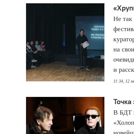
«Хруп
Не так 
фестив
курато
на сво
очевид
и расс
11:34, 12 
Точка
В БДТ 
«Холоп
новейш