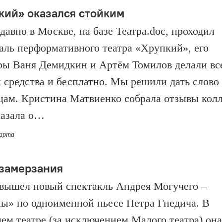
кий» оказался стойким
давно в Москве, на базе Театра.doc, проходил
аль перформативного театра «Хрупкий», его
ры Ваня Демидкин и Артём Томилов делали вс
и средства и бесплатно. Мы решили дать слово
цам. Кристина Матвиенко собрала отзывы колл
казала о…
марта
 замерзания
вышел новый спектакль Андрея Могучего –
ы» по одноименной пьесе Петра Гнедича. В
ем театре (за исключением Малого театра) она