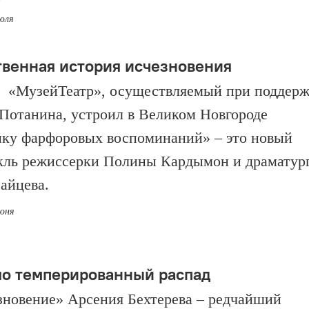
июля
твенная история исчезновения
 «МузейТеатр», осуществляемый при поддерж
Потанина, устроил в Великом Новгороде
ку фарфоровых воспоминаний» – это новый
кль режиссерки Полины Кардымон и драматур
Зайцева.
июня
о темперированный распад
новение» Арсения Бехтерева – редчайший