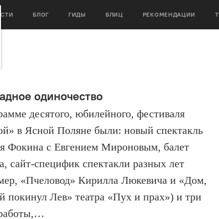
ОСТИ
БЛОГ
ГИДЫ
БЛИЦ
РЕКОМЕНДАЦИИ
адное одиночество
рамме десятого, юбилейного, фестиваля
ой» в Ясной Поляне были: новый спектакль
я Фокина с Евгением Мироновым, балет
 сайт-специфик спектакли разных лет
мер, «Пчеловод» Кирилла Люкевича и «Дом,
й покинул Лев» театра «Пух и прах») и три
работы,…