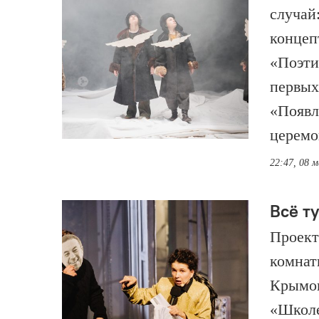
случай
концеп
«Поэти
первых
«Появл
церемо
22:47, 08 
Всё ту
Проект
комнат
Крымов
«Школе