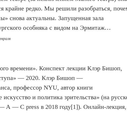
ся крайне редко. Мы решили разобраться, поче
ы» снова актуальны. Запущенная зала
ургского особняка с видом на Эрмитаж…
евраля
ого времени». Конспект лекции Клэр Бишоп,
оступа» — 2020. Клэр Бишоп —
анса, профессор NYU, автор книги
 искусство и политика зрительства» (на русс
— A — C press в 2018 году[1]). Онлайн-лекция,