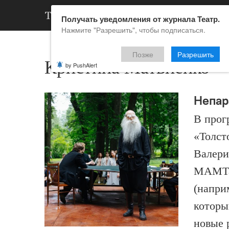
АРХИВ
НОВ
Получать уведомления от журнала Театр.
Нажмите "Разрешить", чтобы подписаться.
Позже
Разрешить
Кристина Матвиенко
by PushAlert
Непар
В прог
«Толст
Валери
МАМТа,
(напри
которы
новые 