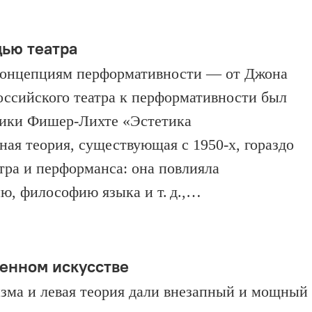
ью театра
концепциям перформативности — от Джона
ссийского театра к перформа­тивности был
рики Фишер-Лихте «Эстетика
ая теория, существующая с 1950‑х, гораздо
тра и перформанса: она повлияла
ию, философию языка и т. д.,…
енном искусстве
изма и левая теория дали внезапный и мощный