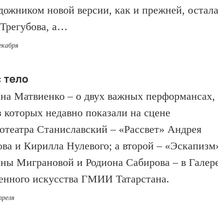
удожником новой версии, как и прежней, остал
Трегубова, а…
екабря
 тело
на Матвиенко – о двух важных перформансах,
з которых недавно показали на сцене
отеатра Станиславский – «Рассвет» Андрея
ва и Кирилла Нулевого; а второй – «Эскапизм
ны Миграновой и Родиона Сабирова ­– в Галер
енного искусства ГМИИ Татарстана.
преля