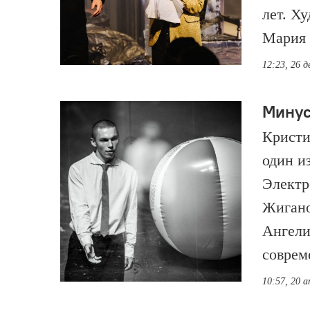
лет. Х
Мария 
12:23, 26 д
Минус
Кристи
один и
Электр
Жигано
Ангели
соврем
10:57, 20 а