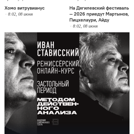
Хомо витрувианус
На Дягилевский фестиваль
— 2026 приедут Мартынов,
8:02, 08 июня
Пицхелаури, Айду
8:02, 08 июня