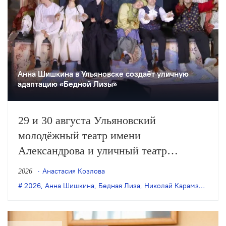
Анна Шишкина в Ульяновске создаëт уличную
адаптацию «Бедной Лизы»
29 и 30 августа Ульяновский
молодёжный театр имени
Александрова и уличный театр
«Странствующие куклы господина
Анастасия Козлова
2026
Пэжо» из Санкт-Петербурга покажут
2026
,
Анна Шишкина
,
Бедная Лиза
,
Николай Карамзин
,
пре
премьеру спектакля Анны Шишкиной
«Бедная Лиза» по одноимённой