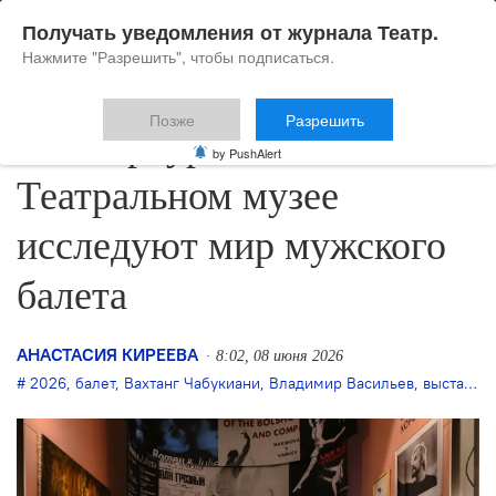
Получать уведомления от журнала Театр.
Нажмите "Разрешить", чтобы подписаться.
Позже
Разрешить
В петербургском
by PushAlert
Театральном музее
исследуют мир мужского
балета
АНАСТАСИЯ КИРЕЕВА
8:02, 08 июня 2026
2026
,
балет
,
Вахтанг Чабукиани
,
Владимир Васильев
,
выставка
,