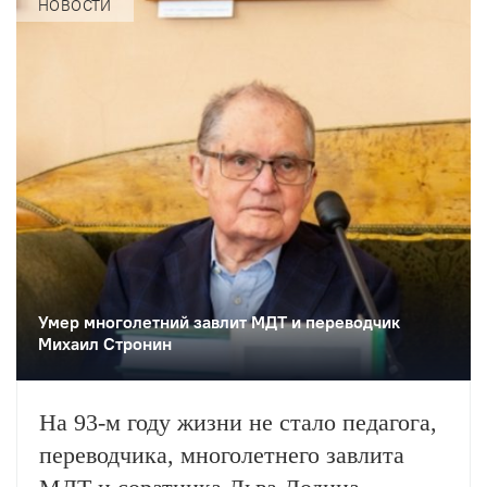
повести Карамзина. Постановка
НОВОСТИ
станет одним из центральных событий
театрального фестиваля «Шаг на
улицу».
Умер многолетний завлит МДТ и переводчик
Михаил Стронин
На 93-м году жизни не стало педагога,
переводчика, многолетнего завлита