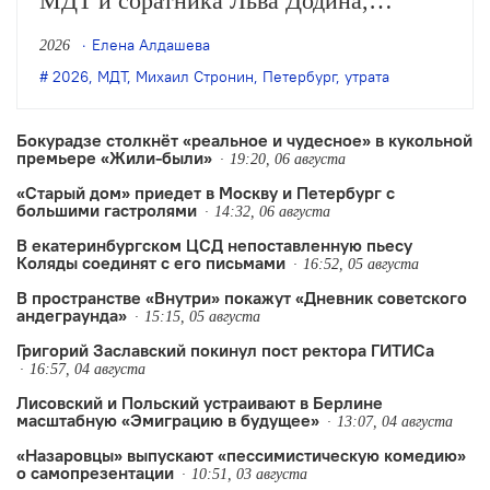
МДТ и соратника Льва Додина,
заслуженного деятеля искусств России
Елена Алдашева
2026
Михаила Стронина. О смерти
2026
,
МДТ
,
Михаил Стронин
,
Петербург
,
утрата
Стронина сообщили нашей редакции
его близкие.
Бокурадзе столкнëт «реальное и чудесное» в кукольной
премьере «Жили-были»
19:20, 06 августа
«Старый дом» приедет в Москву и Петербург с
большими гастролями
14:32, 06 августа
В екатеринбургском ЦСД непоставленную пьесу
Коляды соединят с его письмами
16:52, 05 августа
В пространстве «Внутри» покажут «Дневник советского
андеграунда»
15:15, 05 августа
Григорий Заславский покинул пост ректора ГИТИСа
16:57, 04 августа
Лисовский и Польский устраивают в Берлине
масштабную «Эмиграцию в будущее»
13:07, 04 августа
«Назаровцы» выпускают «пессимистическую комедию»
о самопрезентации
10:51, 03 августа