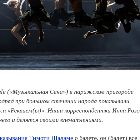
cale («Музыкальная Сена») в парижском пригороде
подряд при большом стечении народа показывали
а «Реквием(ы)». Наши корреспондентки Инна Розо
него и делятся своими впечатлениями.
казывания Тимоти Шаламе
о балете, он (балет) все