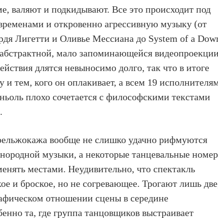
ме, валяют и подкидывают. Все это происходит под
 временами и откровенно агрессивную музыку (от
дя Лигетти и Оливье Мессиана до System of a Dow
 абстрактной, мало запоминающейся видеопроекции
йствия длятся невыносимо долго, так что в итоге
у и тем, кого он оплакивает, а всем 19 исполнителям
иньоль плохо сочетается с философскими текстами
.
Прельжокажа вообще не слишко удачно рифмуются
знородной музыки, а некоторые танцевальные номер
енять местами. Неудивительно, что спектакль
ое и броское, но не согревающее. Трогают лишь две
рафическом отношении сцены в середине
бенно та, где группа танцовщиков выстраивает