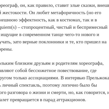
ореограф, он, как правило, ставит злые сказки, внеш
 жестокости. Он любит метафоричность (но его
нешнюю эффектность, как в костюмах, так и в
quiem(s) – стопроцентный, чистый и беспримесный
 ищущие в современном танце чего-то нового и
чать, зато верные поклонники и те, кто пришел на
орены.
льким близким друзьям и родителям хореографа,
тавляют собой бессюжетное повествование, где
другом только ассоциациями. В интервью Прельжок
нь личный спектакль, поэтому логично было бы
го разговора о жизни и смерти, но, как говорится, 
балет превращается в парад аттракционов.