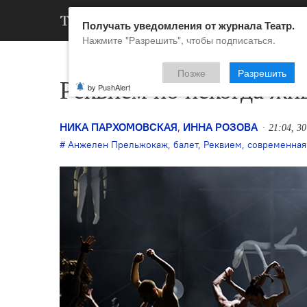
АРХИВ
НОВ
Получать уведомления от журнала Театр.
Нажмите "Разрешить", чтобы подписаться.
Позже
Разрешить
Реквием по некогда жи
by PushAlert
НИКА ПАРХОМОВСКАЯ
,
ИННА РОЗОВА
21:04, 3
Анжелен Прельжокаж
,
балет
,
Реквием
,
современная