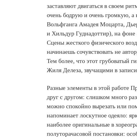
заставляют двигаться в своем рит
очень бодрую и очень громкую, а
Вольфганга Амадея Моцарта, Дьер
и Хильдур Гуднадоттир), на фоне
Сцены жесткого физического возде
начинаешь сочувствовать не автор
Тем более, что этот грубоватый г
Жиля Делеза, звучащими в записи
Разные элементы в этой работе 
друг с другом: слишком много ра
можно спокойно вырезать или пом
напоминает лоскутное одеяло: ярк
наиболее оригинальные в хореог
полуторачасовой постановки: осо