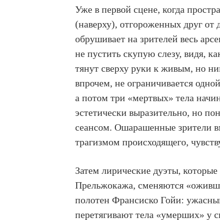
Уже в первой сцене, когда простр
(наверху), отгороженных друг от
обрушивает на зрителей весь арс
не пустить скупую слезу, видя, к
тянут сверху руки к живым, но ни
впрочем, не ограничивается одно
а потом три «мертвых» тела начин
эстетически выразительно, но по
сеансом. Ошарашенные зрители в
трагизмом происходящего, чувст
Затем лирические дуэты, которые 
Прельжокажа, сменяются «оживш
полотен Франсиско Гойи: ужасны
перетягивают тела «умерших» у с