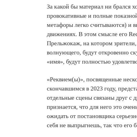
За какой бы материал ни брался х
провокативные и полные показной
метафоры легко считываются) и в
движениях. В этом смысле его Re
Прельжокаж, на котором зрители,
волнующего, будут откровенно ску
«имя», будут полностью удовлетв
«Реквием(ы)», посвященные неско
скончавшимся в 2023 году, предс
отдельные сцены связаны друг с 
признается, что для него это оче
ожидать от постановщика серьезно
себя не выпрыгнешь, так что его 