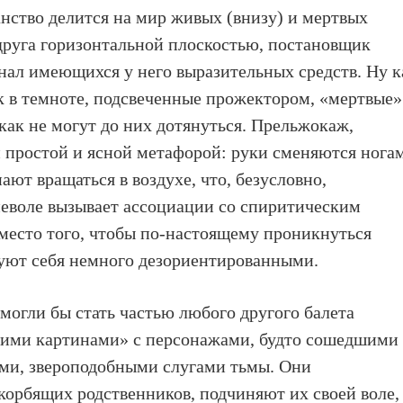
анство делится на мир живых (внизу) и мертвых
 друга горизонтальной плоскостью, постановщик
енал имеющихся у него выразительных средств. Ну к
ак в темноте, подсвеченные прожектором, «мертвые»
как не могут до них дотянуться. Прельжокаж,
й простой и ясной метафорой: руки сменяются нога
ают вращаться в воздухе, что, безусловно,
неволе вызывает ассоциации со спиритическим
место того, чтобы по-настоящему проникнуться
вуют себя немного дезориентированными.
могли бы стать частью любого другого балета
ими картинами» с персонажами, будто сошедшими 
ми, звероподобными слугами тьмы. Они
корбящих родственников, подчиняют их своей воле,