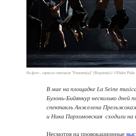
На фото - сцена из спектакля "Реквием(ы)" (Requiem(s) / ©Didier Philis
В мае на площадке La Seine musi
Булонь-Бийянкур несколько дней 
спектакль Анжелена Прельжокаж
и Ника Пархомовская сходили на 
Несмотря на провокационные
выс