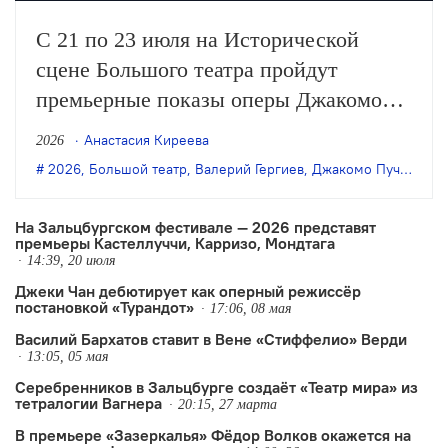
С 21 по 23 июля на Исторической
сцене Большого театра пройдут
премьерные показы оперы Джакомо
Пуччини «Мадам Баттерфляй» в
Анастасия Киреева
2026
постановке Ксении Шостакович.
2026
,
Большой театр
,
Валерий Гергиев
,
Джакомо Пуччини
,
Д
Музыкальный руководитель и дирижёр
— Валерий Гергиев.
На Зальцбургском фестивале — 2026 представят
премьеры Кастеллуччи, Карризо, Мондтага
14:39, 20 июля
Джеки Чан дебютирует как оперный режиссёр
постановкой «Турандот»
17:06, 08 мая
Василий Бархатов ставит в Вене «Стиффелио» Верди
13:05, 05 мая
Серебренников в Зальцбурге создаёт «Театр мира» из
тетралогии Вагнера
20:15, 27 марта
В премьере «Зазеркалья» Фёдор Волков окажется на