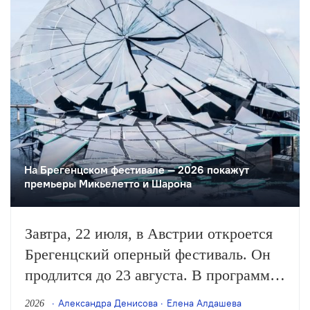
На Брегенцском фестивале — 2026 покажут
премьеры Микьелетто и Шарона
Завтра, 22 июля, в Австрии откроется
Брегенцский оперный фестиваль. Он
продлится до 23 августа. В программе
— спектакли на «озёрной сцене»,
Александра Денисова
Елена Алдашева
2026