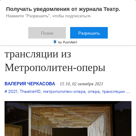
Получать уведомления от журнала Театр.
Нажмите "Разрешить", чтобы подписаться.
Позже
Разрешить
TheatreHD возобновляет
by PushAlert
трансляции из
Метрополитен-оперы
ВАЛЕРИЯ ЧЕРКАСОВА
15:10, 02 октября 2021
2021
,
TheatreHD
,
метрополитен-опера
,
опера
,
трансляции спектаклей