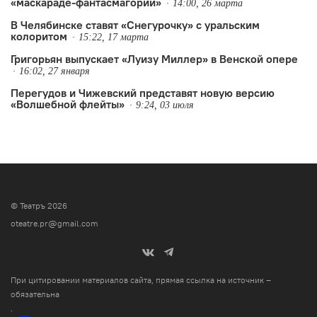
«маскараде-фантасмагории»
14:00, 26 марта
В Челябинске ставят «Снегурочку» с уральским
колоритом
15:22, 17 марта
Григорьян выпускает «Луизу Миллер» в Венской опере
16:02, 27 января
Перегудов и Чижевский представят новую версию
«Волшебной флейты»
9:24, 03 июля
© Театръ 2026
oteatre.pr@gmail.com
При цитировании материалов сайта, прямая ссылка на источник –
обязательна
.