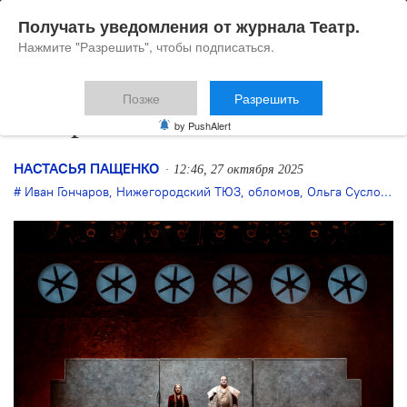
Получать уведомления от журнала Театр.
Нажмите "Разрешить", чтобы подписаться.
Позже
Разрешить
Смерть Ильи Ильича
by PushAlert
НАСТАСЬЯ ПАЩЕНКО
12:46, 27 октября 2025
Иван Гончаров
,
Нижегородский ТЮЗ
,
обломов
,
Ольга Суслова
,