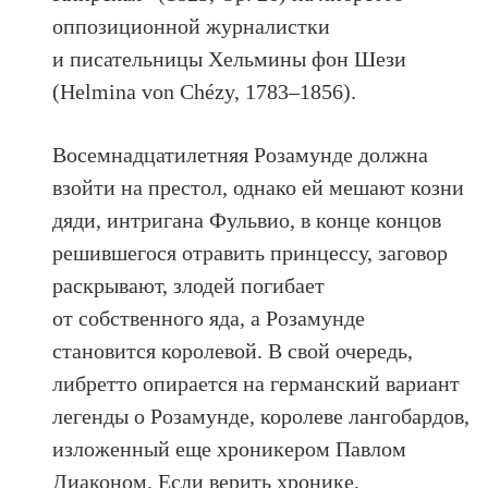
оппозиционной журналистки
и писательницы Хельмины фон Шези
(Helmina von Chézy, 1783–1856).
Восемнадцатилетняя Розамунде должна
взойти на престол, однако ей мешают козни
дяди, интригана Фульвио, в конце концов
решившегося отравить принцессу, заговор
раскрывают, злодей погибает
от собственного яда, а Розамунде
становится королевой. В свой очередь,
либретто опирается на германский вариант
легенды о Розамунде, королеве лангобардов,
изложенный еще хроникером Павлом
Диаконом. Если верить хронике,