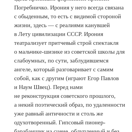
Погребничко. Ирония у него всегда связана
с обыденным, то есть с видимой стороной
жизни, здесь — с реалиями канувшей
в Лету цивилизации СССР. Ирония
театрализует притчевый строй спектакля
о мальчике-шизике из советской школы для
слабоумных, по сути, заблудившемся
ангеле, который разговаривает с самим
собой, как с другим (играют Егор Павлов
и Наум Швец). Перед нами
не реконструкция советского прошлого,
а некий поэтический образ, по удаленности
уже равный античности и столь же
одухотворенный. Гипсовый пионер-
барабанщик на сцене, облупленный и без