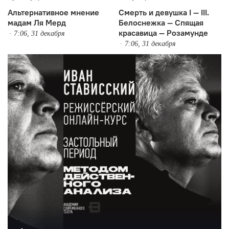
Альтернативное мнение
Смерть и девушка I — III.
мадам Ля Мерд
Белоснежка — Спящая
красавица — Розамунде
7:06, 31 декабря
7:06, 31 декабря