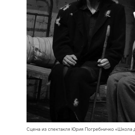
Сцена из спектакля Юрия Погребничко «Школа д