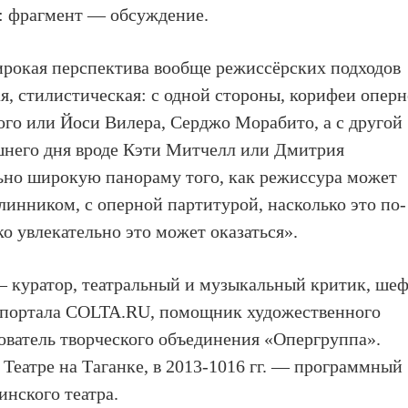
: фрагмент — обсуждение.
широкая перспектива вообще режиссёрских подходов
я, стилистическая: с одной стороны, корифеи опер
го или Йоси Вилера, Серджо Морабито, а с другой
шнего дня вроде Кэти Митчелл или Дмитрия
ьно широкую панораму того, как режиссура может
линником, с оперной партитурой, насколько это по-
о увлекательно это может оказаться».
куратор, театральный и музыкальный критик, шеф
т-портала COLTA.RU, помощник художественного
нователь творческого объединения «Опергруппа».
в Театре на Таганке, в 2013-1016 гг. — программный
инского театра.