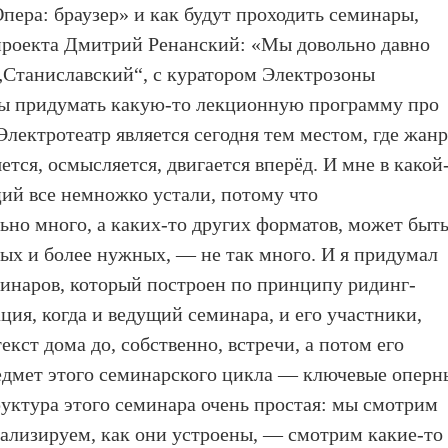
пера: браузер» и как будут проходить семинары,
 проекта Дмитрий Ренанский: «Мы довольно давно
„Станиславский“, с куратором Электрозоны
бы придумать какую-то лекционную программу про
лектротеатр является сегодня тем местом, где жан
тся, осмысляется, двигается вперёд. И мне в какой
ций все немножко устали, потому что
ьно много, а каких-то других форматов, может быть
ных и более нужных, — не так много. И я придумал
минаров, который построен по принципу ридинг-
ция, когда и ведущий семинара, и его участники,
екст дома до, собственно, встречи, а потом его
едмет этого семинарского цикла — ключевые оперн
труктура этого семинара очень простая: мы смотрим
ализируем, как они устроены, — смотрим какие-то