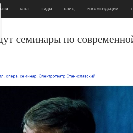
ОСТИ
БЛОГ
ГИДЫ
БЛИЦ
РЕКОМЕНДАЦИИ
дут семинары по современно
лл
,
опера
,
семинар
,
Электротеатр Станиславский