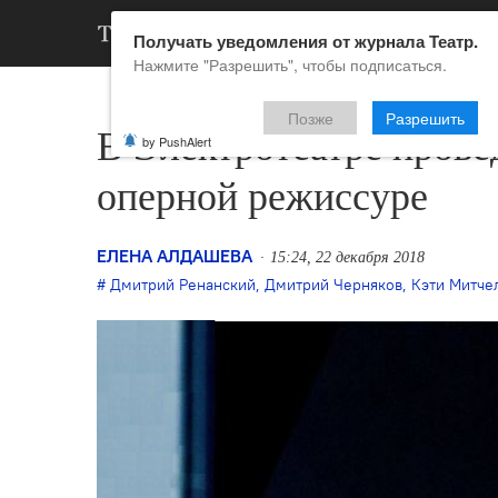
АРХИВ
НОВ
Получать уведомления от журнала Театр.
Нажмите "Разрешить", чтобы подписаться.
Позже
Разрешить
В Электротеатре прове
by PushAlert
оперной режиссуре
ЕЛЕНА АЛДАШЕВА
15:24, 22 декабря 2018
Дмитрий Ренанский
,
Дмитрий Черняков
,
Кэти Митче