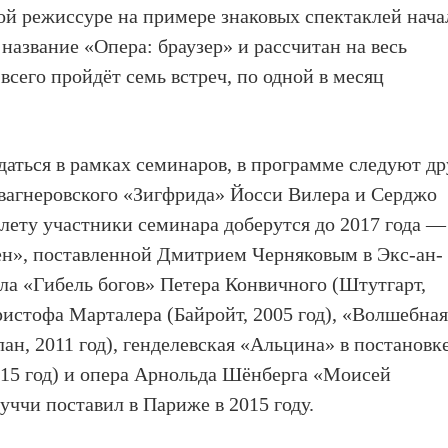
й режиссуре на примере знаковых спектаклей нача
название «Опера: браузер» и рассчитан на весь
сего пройдёт семь встреч, по одной в месяц
даться в рамках семинаров, в программе следуют др
 вагнеровского «Зигфрида» Йосси Вилера и Серджо
 лету участники семинара доберутся до 2017 года —
ен», поставленной Дмитрием Черняковым в Экс-ан-
ла «Гибель богов» Петера Конвичного (Штутгарт,
ристофа Марталера (Байройт, 2005 год), «Волшебна
ан, 2011 год), генделевская «Альцина» в постановк
15 год) и опера Арнольда Шёнберга «Моисей
уччи поставил в Париже в 2015 году.