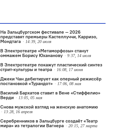
На Зальцбургском фестивале — 2026
представят премьеры Кастеллуччи, Карризо,
Мондтага
14:39, 20 июля
В Электротеатре «Метаморфозы» станут
оммажем Борису Юхананову
9:37, 14 июля
В Электротеатре покажут пластический синтез
стрит-культуры и театра
16:08, 17 июня
Джеки Чан дебютирует как оперный режиссёр
постановкой «Турандот»
17:06, 08 мая
Василий Бархатов ставит в Вене «Стиффелио»
Верди
13:05, 05 мая
Снова мужской взгляд на женскую анатомию
13:28, 16 апреля
Серебренников в Зальцбурге создаёт «Театр
мира» из тетралогии Вагнера
20:15, 27 марта