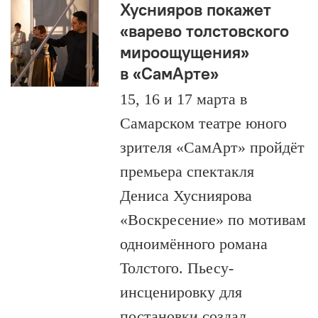
Хуснияров покажет
«варево толстовского
мироощущения»
в «СамАрте»
15, 16 и 17 марта в
Самарском театре юного
зрителя «СамАрт» пройдёт
премьера спектакля
Дениса Хусниярова
«Воскресение» по мотивам
одноимённого романа
Толстого. Пьесу-
инсценировку для
постановки создал