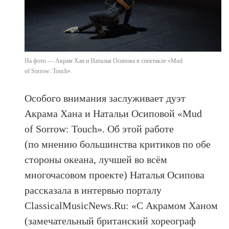
На фото — Акрам Хан и Наталья Осипова в спектакле «Mud
of Sorrow: Touch».
Особого внимания заслуживает дуэт
Акрама Хана и Натальи Осиповой «Mud
of Sorrow: Touch». Об этой работе
(по мнению большинства критиков по обе
стороны океана, лучшей во всём
многочасовом проекте) Наталья Осипова
рассказала в интервью порталу
ClassicalMusicNews.Ru: «C Акрамом Ханом
(замечательный британский хореограф