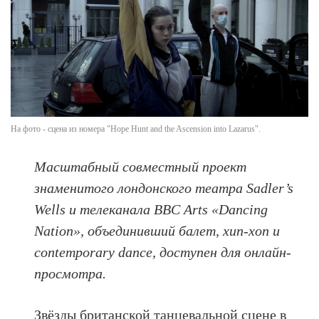
На фото - сцена из номера "Hope Hunt and the Ascension into Lazarus".
Масштабный совместный проект
знаменитого лондонского театра Sadler’s
Wells и телеканала BBC Arts «Dancing
Nation», объединивший балет, хип-хоп и
contemporary dance, доступен для онлайн-
просмотра.
Звёзды британской танцевальной сцене в