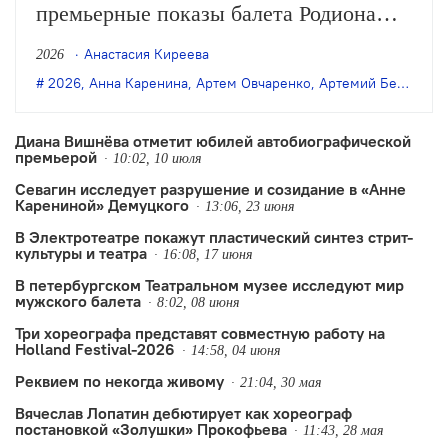
премьерные показы балета Родиона
Щедрина и Максима Петрова «Анна
Анастасия Киреева
2026
Каренина» в постановке Романа
2026
,
Анна Каренина
,
Артем Овчаренко
,
Артемий Беляков
,
Кочержевского. Музыкальный
руководитель и дирижёр — Валерий
Диана Вишнёва отметит юбилей автобиографической
премьерой
Гергиев.
10:02, 10 июля
Севагин исследует разрушение и созидание в «Анне
Карениной» Демуцкого
13:06, 23 июня
В Электротеатре покажут пластический синтез стрит-
культуры и театра
16:08, 17 июня
В петербургском Театральном музее исследуют мир
мужского балета
8:02, 08 июня
Три хореографа представят совместную работу на
Holland Festival-2026
14:58, 04 июня
Реквием по некогда живому
21:04, 30 мая
Вячеслав Лопатин дебютирует как хореограф
постановкой «Золушки» Прокофьева
11:43, 28 мая