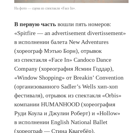
На фото — сцена из спектакля «Face In».
В первую часть
вошли пять номеров:
«Spitfire — an advertisement divertissement»
в исполнении балета New Adventures
(хореограф Мэтью Борн), отрывок
из спектакля «Face In» Candoco Dance
Company (хореография Ясмин Годдар),
«Window Shopping» от Breakin’ Convention
(организованного Sadler’s Wells хип-хоп
фестиваля), отрывок из спектакля «Orbis»
компании HUMANHOOD (хореография
Руди Коула и Джулии Роберт) и «Hollow»
в исполнении English National Ballet
(хореограф — Стина Квагебёр).