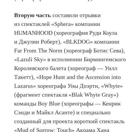
Вторую часть
составили отрывки
из спектаклей «Sphera» компании
HUMANHOOD (хореография Руди Коула
и Джулии Роберт), «BLKDOG» компании
Far From The Norm (хореограф Ботис Сева),
«Lazuli Sky» в исполнении Бирмингемского
Королевского балета (хореограф — Уилл
Такетт), «Hope Hunt and the Ascension into
Lazarus» хореографа Уны Доэрти, «Whyte»
(фрагмент спектакля «Blak Whyte Gray»)
команды Вoy Blue (хореографы — Кенрик
Сэнди и Майкл Асанте) и специально
созданный для проекта короткий спектакль
«Mud of Sorrow: Touch» Акрама Хана