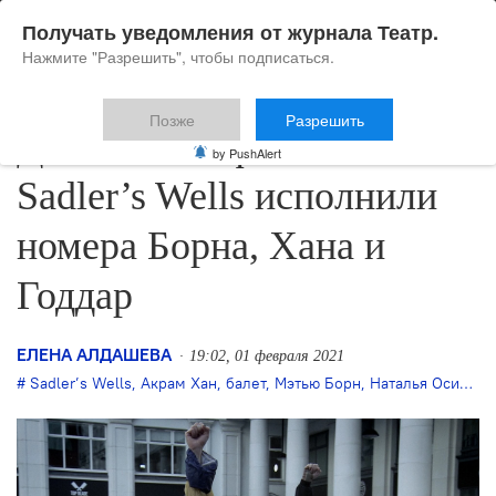
Получать уведомления от журнала Театр.
Нажмите "Разрешить", чтобы подписаться.
Позже
Разрешить
Для онлайн-фестиваля в
by PushAlert
Sadler’s Wells исполнили
номера Борна, Хана и
Годдар
ЕЛЕНА АЛДАШЕВА
19:02, 01 февраля 2021
Sadler’s Wells
,
Акрам Хан
,
балет
,
Мэтью Борн
,
Наталья Осипова