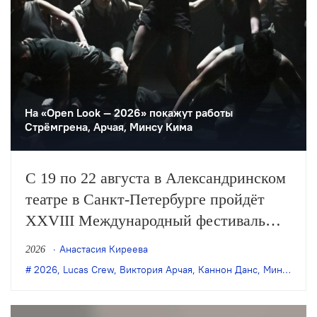
На «Open Look — 2026» покажут работы
Стрёмгрена, Арчая, Минсу Кима
С 19 по 22 августа в Александринском
театре в Санкт-Петербурге пройдёт
XXVIII Международный фестиваль
современного танца «Открытый
Анастасия Киреева
2026
взгляд» («Open Look»). В программе —
2026
,
Lucas Crew
,
Виктория Арчая
,
Каннон Данс
,
Минсу Ким
7 спектаклей российских и
зарубежных коллективов, а также