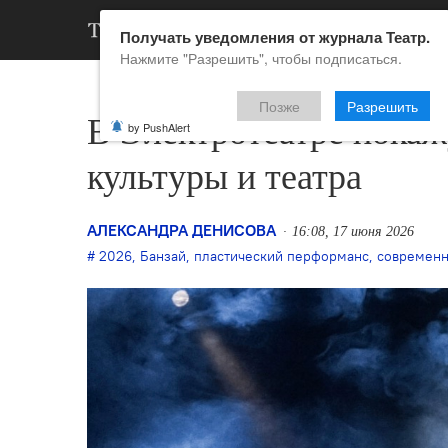
АРХИВ
НОВ
Получать уведомления от журнала Театр.
Нажмите "Разрешить", чтобы подписаться.
Позже
Разрешить
В Электротеатре покаж
by PushAlert
культуры и театра
АЛЕКСАНДРА ДЕНИСОВА
16:08, 17 июня 2026
2026
,
Банзай
,
пластический перформанс
,
современн