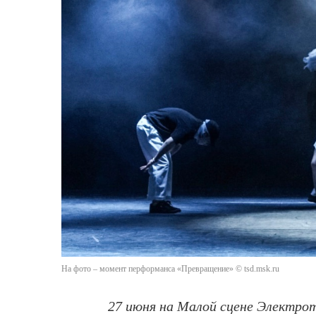
На фото – момент перформанса «Превращение» © tsd.msk.ru
27 июня на Малой сцене Электро