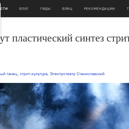
ОСТИ
БЛОГ
ГИДЫ
БЛИЦ
РЕКОМЕНДАЦИИ
ут пластический синтез стри
ый танец
,
стрит-культура
,
Электротеатр Станиславский