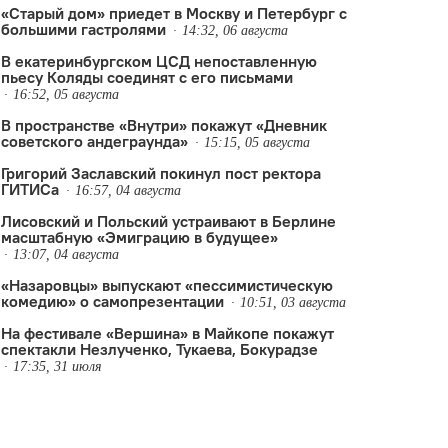
«Старый дом» приедет в Москву и Петербург с
большими гастролями
14:32, 06 августа
В екатеринбургском ЦСД непоставленную
пьесу Коляды соединят с его письмами
16:52, 05 августа
В пространстве «Внутри» покажут «Дневник
советского андеграунда»
15:15, 05 августа
Григорий Заславский покинул пост ректора
ГИТИСа
16:57, 04 августа
Лисовский и Польский устраивают в Берлине
масштабную «Эмиграцию в будущее»
13:07, 04 августа
«Назаровцы» выпускают «пессимистическую
комедию» о самопрезентации
10:51, 03 августа
На фестивале «Вершина» в Майкопе покажут
спектакли Незлученко, Тукаева, Бокурадзе
 имени Александрова
17:35, 31 июля