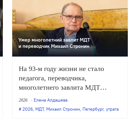
Умер многолетний завлит МДТ
и переводчик Михаил Стронин
На 93-м году жизни не стало
педагога, переводчика,
многолетнего завлита МДТ
и соратника Льва Додина,
Елена Алдашева
2026
заслуженного деятеля искусств
,
премьера
2026
,
,
МДТ
ПЭЖО
,
Михаил Стронин
,
Ульяновск
,
Ульяновский молодёжный театр
,
Петербург
,
утрата
России Михаила Стронина.
О смерти Стронина сообщили
нашей редакции его близкие.