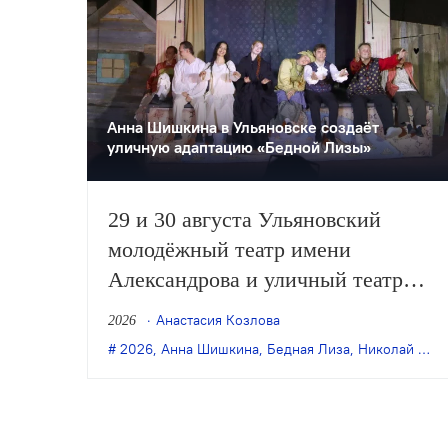
Анна Шишкина в Ульяновске создаëт
уличную адаптацию «Бедной Лизы»
29 и 30 августа Ульяновский
молодёжный театр имени
Александрова и уличный театр
«Странствующие куклы
Анастасия Козлова
2026
господина Пэжо» из Санкт-
2026
,
Анна Шишкина
,
Бедная Лиза
,
Николай Карамзин
Петербурга покажут премьеру
спектакля Анны Шишкиной
«Бедная Лиза» по одноимённой