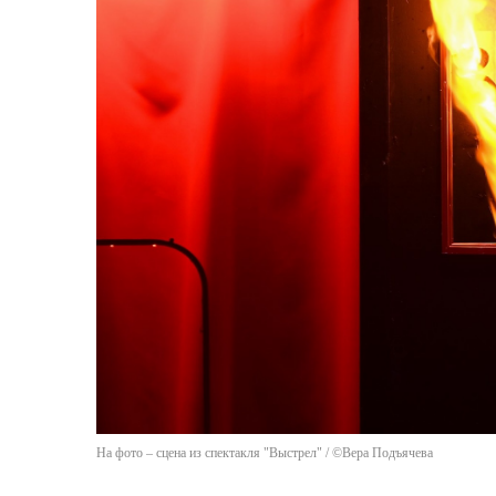
На фото – сцена из спектакля "Выстрел" / ©Вера Подъячева