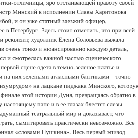
ентки-отличницы, яро отстаивающей правоту своей
тмистр Минский в исполнении Славы Харитонова
бой, и он уже статный заезжий офицер,
 в Петербург. Здесь стоит отметить, что при всей
и реквизит, художник Елена Соловьева выжала
в очень тонко и нюансированно каждую деталь,
сл и смотрелась важной частью сценического
первой сцене одета в темно-зеленое платье и
и на них зелеными атласными бантиками – точно
 «изумрудом» на лацкане пиджака Минского, котору
 финале этой истории Дуня, превращаясь обратно в
 настоящему папе и в ее глазах блестят слезы.
выдуманный театральный мир и доказывает, что
грать, сымитировать практически невозможно. Все
 финал «словами Пушкина». Весь первый эпизод