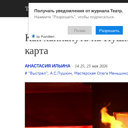
АРХИВ
НОВ
Получать уведомления от журнала Театр.
Нажмите "Разрешить", чтобы подписаться.
Позже
Разрешить
Как хайпануть на Пушк
by PushAlert
карта
АНАСТАСИЯ ИЛЬИНА
14:25, 23 мая 2026
"Выстрел"
,
А.С.Пушкин
,
Мастерская Олега Меньшик