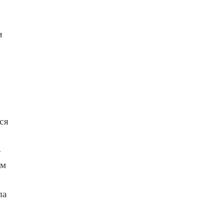
и
ся
-
ем
ла