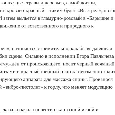
тонах: цвет травы и деревьев, самой жизни,
т в кроваво-красный – таким будет «Выстрел», пот
 И затем выльется в гламурно-розовый в «Барышне и
движение от естественного и природного к
рел», начинается стремительно, как бы выдавливая
бки сцены. Сильвио в исполнении Егора Павлычева
отчужден от происходящего, носит черный кожаный
линзами и красный шейный платок; неизменно ходит
рирующего аппарата для массажа спины. Произнося
й «вибро-пистолет» к горлу, что меняет модуляцию
сказала начала повести с карточной игрой и