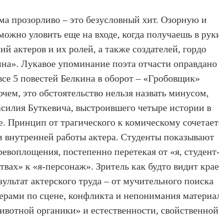
ма прозорливо – это безусловный хит. Озорную и
ожно уловить еще на входе, когда получаешь в рук
ий актеров и их ролей, а также создателей, гордо
на». Лукавое упоминание поэта отчасти оправдано
 все 5 повестей Белкина в оборот – «Гробовщик»
очем, это обстоятельство нельзя назвать минусом,
силия Буткевича, выстроившего четыре истории в
. Принцип от трагического к комическому сочетает
и внутренней работы актера. Студенты показывают
евоплощения, постепенно перетекая от «я, студент
твах» к «я-персонаж». Зритель как будто видит кра
зультат актерского труда – от мучительного поиска
тнерами по сцене, конфликта и непонимания материа
животной органики» и естественности, свойственной