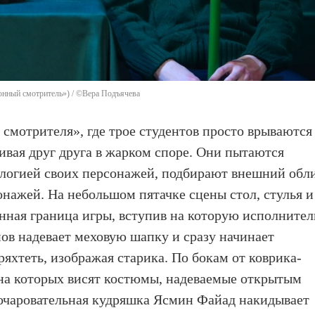
ионный смотритель») / ©Вера Подъячева
смотрителя», где трое студентов просто врываются
кивая друг друга в жарком споре. Они пытаются
ологией своих персонажей, подбирают внешний обл
онажей. На небольшом пятачке сцены стол, стулья и
енная граница игры, вступив на которую исполнител
ов надевает меховую шапку и сразу начинает
кряхтеть, изображая старика. По бокам от коврика-
 на которых висят костюмы, надеваемые открытым
 очаровательная кудряшка Ясмин Файад накидывает