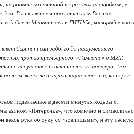
, но раньше кочевавший по разным площадкам, в
л дом. Рассказываем про спектакль Василия
ской Олега Меньшикова в ГИТИСе, который взят 
екст был написан задолго до нашумевшего
оцсетях против премьерного «Гамлета» в МХТ.
нты не несут ответственности за мастера. Тем
т на том же поле актуализации классики, которое
ютном подвальчике в десяти минутах ходьбы от
с магазином «Пятерочка», что комично и символично
н веков рука об руку со «зрелищами», и эту тесную