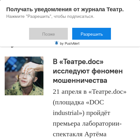
Получать уведомления от журнала Театр.
Нажмите "Разрешить", чтобы подписаться.
Позже
Разрешить
Руслан Маликов
by PushAlert
В «Театре.doc»
исследуют феномен
мошенничества
21 апреля в «Театре.doc»
(площадка «DOC
industrial») пройдёт
премьера лаборатории-
спектакля Артёма