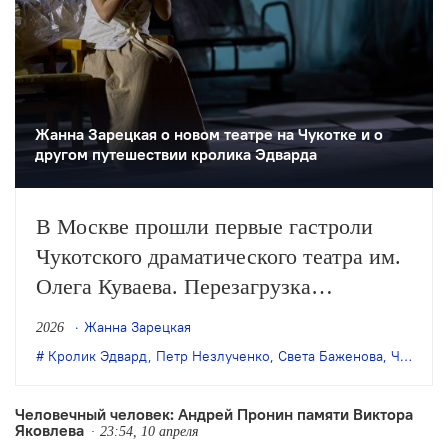
Жанна Зарецкая о новом театре на Чукотке и о
другом путешествии кролика Эдварда
В Москве прошли первые гастроли
Чукотского драматического театра им.
Олега Куваева. Перезагрузка
популярной в российских театрах
Жанна Зарецкая
2026
истории кролика Эдварда,
Кролик Эдвард
,
Петр Незлученко
,
Света Баженова
,
Чукотский театр им. Олега Куваева
осуществленная драматургом
Светланой Баженовой и режиссером
Человечный человек: Андрей Пронин памяти Виктора
Яковлева
Петром Незлученко, привела к
23:54, 10 апреля