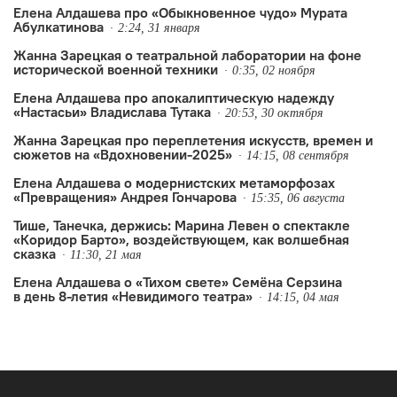
Елена Алдашева про «Обыкновенное чудо» Мурата
повышению возрастного ограничения
Абулкатинова
2:24, 31 января
до 12+, но показалась мне
Жанна Зарецкая о театральной лаборатории на фоне
убедительной и актуальной…
исторической военной техники
0:35, 02 ноября
Елена Алдашева про апокалиптическую надежду
«Настасьи» Владислава Тутака
20:53, 30 октября
Жанна Зарецкая про переплетения искусств, времен и
сюжетов на «Вдохновении-2025»
14:15, 08 сентября
Елена Алдашева о модернистских метаморфозах
«Превращения» Андрея Гончарова
15:35, 06 августа
Тише, Танечка, держись: Марина Левен о спектакле
«Коридор Барто», воздействующем, как волшебная
сказка
11:30, 21 мая
Елена Алдашева о «Тихом свете» Семёна Серзина
в день 8-летия «Невидимого театра»
14:15, 04 мая