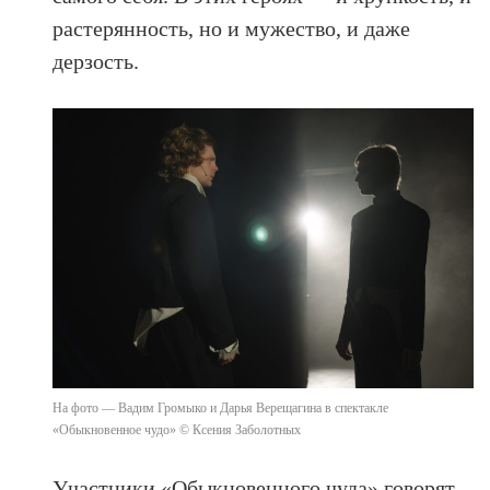
растерянность, но и мужество, и даже
дерзость.
На фото — Вадим Громыко и Дарья Верещагина в спектакле
«Обыкновенное чудо» © Ксения Заболотных
Участники «Обыкновенного чуда» говорят