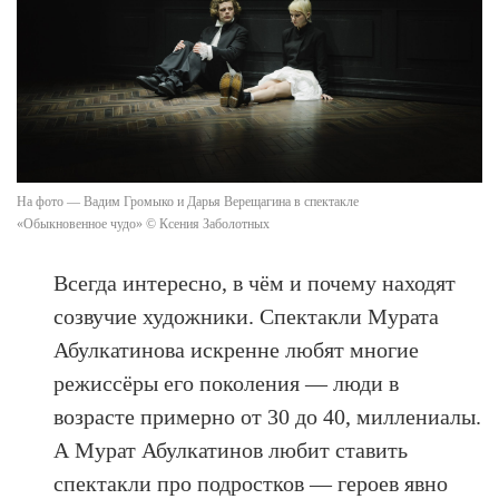
На фото — Вадим Громыко и Дарья Верещагина в спектакле
«Обыкновенное чудо» © Ксения Заболотных
Всегда интересно, в чём и почему находят
созвучие художники. Спектакли Мурата
Абулкатинова искренне любят многие
режиссёры его поколения — люди в
возрасте примерно от 30 до 40, миллениалы.
А Мурат Абулкатинов любит ставить
спектакли про подростков — героев явно