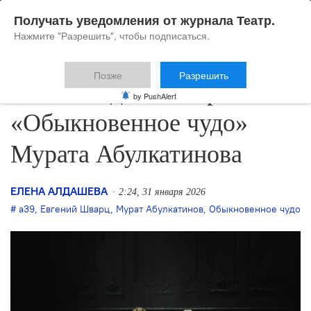
Получать уведомления от журнала Театр.
Нажмите "Разрешить", чтобы подписаться.
Позже
Разрешить
Елена Алдашева про
by PushAlert
«Обыкновенное чудо»
Мурата Абулкатинова
ЕЛЕНА АЛДАШЕВА
2:24, 31 января 2026
а39
,
Евгений Шварц
,
Мурат Абулкатинов
,
Обыкновенное чудо